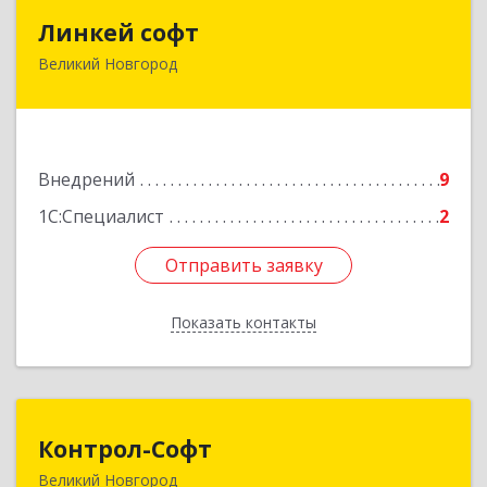
Линкей софт
Линкей софт
Великий Новгород
173025, Новгородская обл, Великий Новгород
г, Нехинская ул, дом № 57, пом.47В
Подробнее
Внедрений
9
1С:Специалист
2
Отправить заявку
Отправить заявку
Показать контакты
Назад
Контрол-Софт
Контрол-Софт
Великий Новгород
173021, Новгородская обл, Великий Новгород