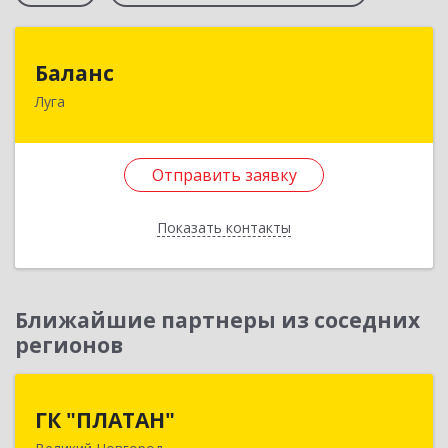
Баланс
Баланс
Луга
188230, Ленинградская обл, Луга г, Урицкого
пр-кт, дом № 77а
Отправить заявку
Подробнее
Отправить заявку
Показать контакты
Назад
Ближайшие партнеры из соседних
регионов
ГК "ПЛАТАН"
ГК "ПЛАТАН"