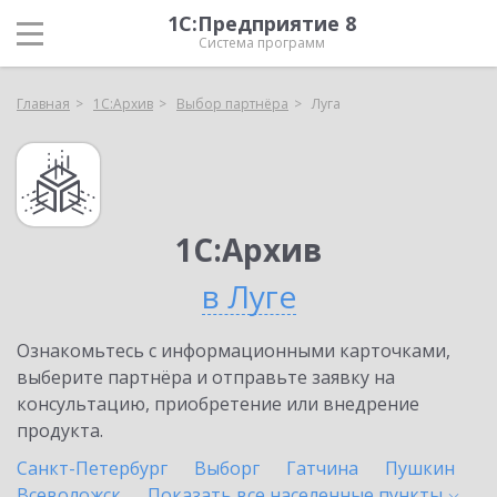
1С:Предприятие 8
Система программ
Главная
1С:Архив
Выбор партнёра
Луга
1С:Архив
в Луге
Ознакомьтесь с информационными карточками,
выберите партнёра и отправьте заявку на
консультацию, приобретение или внедрение
продукта.
Санкт-Петербург
Выборг
Гатчина
Пушкин
Всеволожск
Показать все населенные
пункты