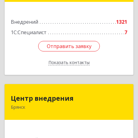
Подробнее
Внедрений
1321
1С:Специалист
7
Отправить заявку
Отправить заявку
Показать контакты
Назад
Центр внедрения
Центр внедрения
Брянск
241020, Брянская обл, Брянск г, Транспортная
ул, дом № 20-13
Подробнее