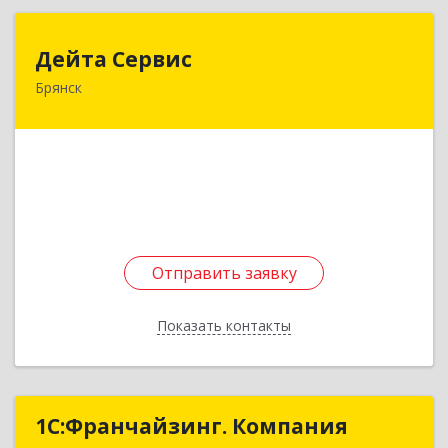
Дейта Сервис
Дейта Сервис
Брянск
241035, Брянская обл, Брянск г, Ульянова ул,
дом № 4, оф.403
Подробнее
Отправить заявку
Отправить заявку
Показать контакты
Назад
1С:Франчайзинг. Компания
1С:Франчайзинг. Компания