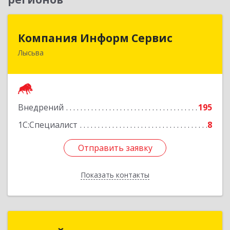
Компания Информ Сервис
Компания Информ Сервис
Лысьва
618909, Пермский край, Лысьва г, Металлистов
ул, дом № 3, оф.535
Подробнее
Внедрений
195
1С:Специалист
8
Отправить заявку
Отправить заявку
Показать контакты
Назад
ГК ПРАЙД