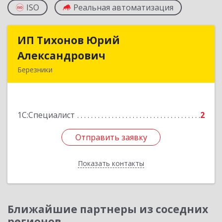
ISO
Реальная автоматизация
ИП Тихонов Юрий
ИП Тихонов Юрий
Александрович
Александрович
Березники
618400, Пермский край, Березники г, Карла
Маркса ул, дом № 48, оф.431
1С:Специалист
2
Подробнее
Отправить заявку
Отправить заявку
Показать контакты
Назад
Ближайшие партнеры из соседних
регионов