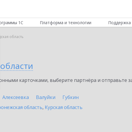
ограммы 1С
Платформа и технологии
Поддержка 
ская область
 области
нными карточками, выберите партнёра и отправьте за
Алексеевка
Валуйки
Губкин
онежская область
,
Курская область