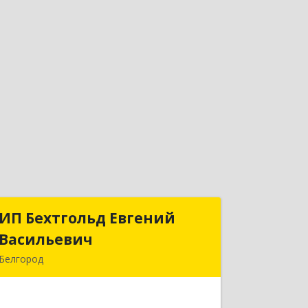
ИП Бехтгольд Евгений
ИП Бехтгольд Евгений
Васильевич
Васильевич
Белгород
308036, Белгородская обл, Белгород г,
60 лет Октября ул, дом № 12, кв.66