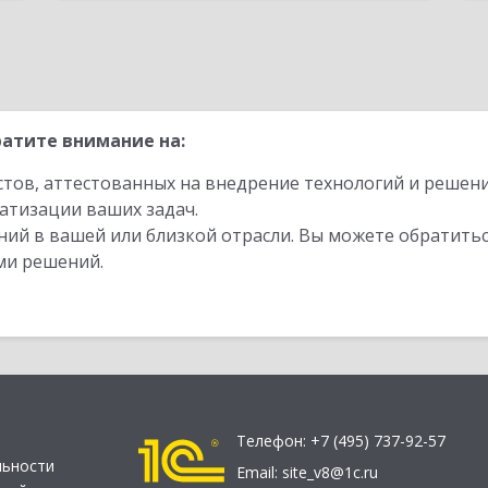
атите внимание на:
стов, аттестованных на внедрение технологий и решен
атизации ваших задач.
ий в вашей или близкой отрасли. Вы можете обратитьс
ми решений.
Телефон:
+7 (495) 737-92-57
льности
Email:
site_v8@1c.ru