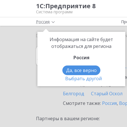
1С:Предприятие 8
Система программ
Россия
Пр
Главная
1С:Архив
Выбор партнёра
Белгород
Информация на сайте будет
отображаться для региона
1С:Архив
Россия
в Белгородской
Да, все верно
Ознакомьтесь с информацио
Выбрать другой
или внедрение продукта.
Белгород
Старый Оскол
Смотрите также:
Россия
,
Вор
Партнеры в вашем регионе: