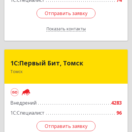
1С:Специалист
74
Отправить заявку
Отправить заявку
Показать контакты
Назад
1С:Первый Бит, Томск
1С:Первый Бит, Томск
Томск
634041, Томская обл, Томск г, Кирова пр-кт,
дом № 51А, оф.508
Подробнее
Внедрений
4283
1С:Специалист
96
Отправить заявку
Отправить заявку