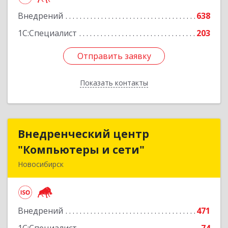
Подробнее
Внедрений
638
1С:Специалист
203
Отправить заявку
Отправить заявку
Показать контакты
Назад
Внедренческий центр
Внедренческий центр
"Компьютеры и сети"
"Компьютеры и сети"
Новосибирск
630075, Новосибирская обл, Новосибирск г,
Залесского, дом № 5/1, оф.711
Внедрений
471
Подробнее