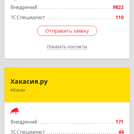
Внедрений
9822
Подробнее
1С:Специалист
110
Отправить заявку
Отправить заявку
Показать контакты
Назад
Хакасия.ру
Хакасия.ру
Абакан
655017, Хакасия Респ, Абакан г, Вяткина ул, дом
№ 9, кв.2
Подробнее
Внедрений
171
1С:Специалист
44