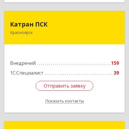
Катран ПСК
Катран ПСК
Красноярск
660022, Красноярский край, Красноярск г,
Партизана Железняка ул, дом № 19г, оф.307
Подробнее
Внедрений
159
1С:Специалист
39
Отправить заявку
Отправить заявку
Показать контакты
Назад