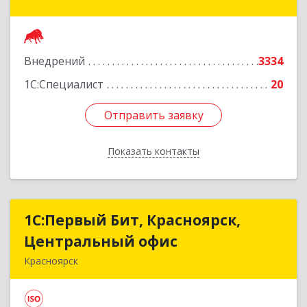
Авиаторов ул, дом № 54
Подробнее
Внедрений
3334
1С:Специалист
20
Отправить заявку
Отправить заявку
Показать контакты
Назад
1С:Первый Бит, Красноярск,
1С:Первый Бит, Красноярск,
Центральный офис
Центральный офис
Красноярск
660017, Красноярский край, Красноярск г,
Диктатуры пролетариата ул, дом № 32