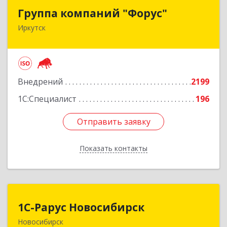
Группа компаний "Форус"
Группа компаний "Форус"
Иркутск
664007, Иркутская обл, Иркутск г, Ямская ул,
дом № 1, корпус 1, оф.1
Подробнее
Внедрений
2199
1С:Специалист
196
Отправить заявку
Отправить заявку
Показать контакты
Назад
1С-Рарус Новосибирск
1С-Рарус Новосибирск
Новосибирск
630015, Новосибирская обл, Новосибирск г,