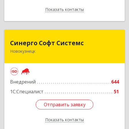
Показать контакты
Назад
Синерго Софт Системс
Синерго Софт Системс
Новокузнецк
654005, Кемеровская обл, Новокузнецк г,
Строителей пр-кт, дом № 91а
Подробнее
Внедрений
644
1С:Специалист
51
Отправить заявку
Отправить заявку
Показать контакты
Назад