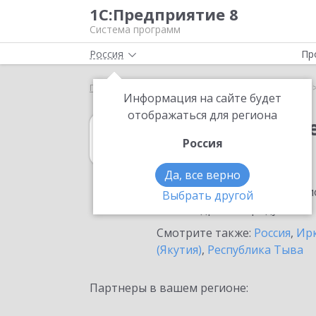
1С:Предприятие 8
Система программ
Россия
Пр
Главная
1С:Учет обращений
Выбор партнёра
Информация на сайте будет
отображаться для региона
1С:Учет обращ
Россия
в Ангарске
Да, все верно
Ознакомьтесь с информацио
Выбрать другой
или внедрение продукта.
Смотрите также:
Россия
,
Ирк
(Якутия)
,
Республика Тыва
Партнеры в вашем регионе: