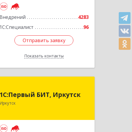
Внедрений
4283
1С:Специалист
96
Отправить заявку
Отправить заявку
Показать контакты
Назад
1С:Первый БИТ, Иркутск
1С:Первый БИТ, Иркутск
664007, Иркутская обл, Иркутск г,
Иркутск
Декабрьских Событий ул, дом № 125,
оф.500
Подробнее