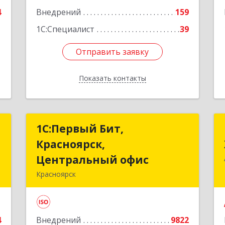
4
Внедрений
159
1
1С:Специалист
39
Отправить заявку
Отправить заявку
Показать контакты
Назад
"
1С:Первый Бит,
1С:Первый Бит,
Красноярск,
Красноярск,
,
Центральный офис
Центральный офис
4
Красноярск
660017, Красноярский край,
е
Красноярск г, Диктатуры
пролетариата ул, дом № 32
4
Внедрений
9822