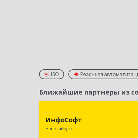
ISO
Реальная автоматизац
Ближайшие партнеры из со
ИнфоСоф
ИнфоСофт
630091, Новосибирская обл
Новосибирск
Новосибирск г, Крылова ул, дом № 3