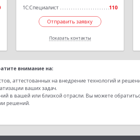
Подробнее
0
1С:Специалист
110
Отправить заявку
Отправить заявку
Показать контакты
Назад
атите внимание на:
стов, аттестованных на внедрение технологий и решен
атизации ваших задач.
ий в вашей или близкой отрасли. Вы можете обратитьс
ми решений.