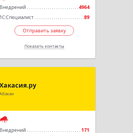
Внедрений
4964
1С:Специалист
89
Отправить заявку
Отправить заявку
Показать контакты
Назад
Хакасия.ру
Хакасия.ру
655017, Хакасия Респ, Абакан г,
Абакан
Вяткина ул, дом № 9, кв.2
Подробнее
Внедрений
171