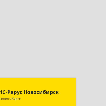
1С-Рарус Новосибирск
1С-Рарус Новосибирск
630015, Новосибирская обл,
Новосибирск
Новосибирск г, Планетная ул, дом №