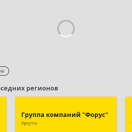
ия
седних регионов
т
Группа компаний "Форус"
Группа компаний "Форус"
,
664007, Иркутская обл, Иркутск г,
Иркутск
1
Ямская ул, дом № 1, корпус 1, оф.1