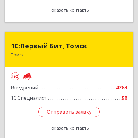
Показать контакты
Назад
1С:Первый Бит, Томск
1С:Первый Бит, Томск
Томск
634041, Томская обл, Томск г, Кирова пр-кт,
дом № 51А, оф.508
Подробнее
Внедрений
4283
1С:Специалист
96
Отправить заявку
Отправить заявку
Показать контакты
Назад