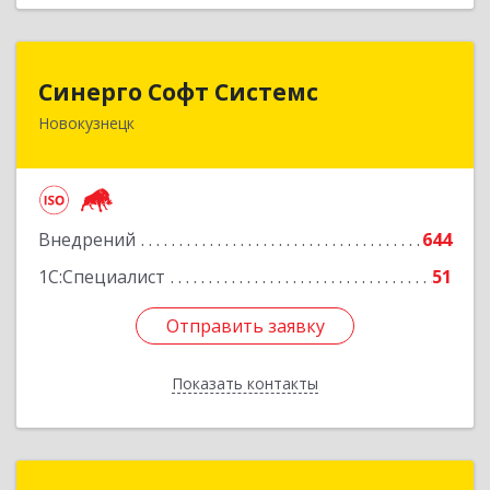
Синерго Софт Системс
Синерго Софт Системс
Новокузнецк
654005, Кемеровская обл, Новокузнецк г,
Строителей пр-кт, дом № 91а
Подробнее
Внедрений
644
1С:Специалист
51
Отправить заявку
Отправить заявку
Показать контакты
Назад