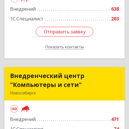
Подробнее
Внедрений
638
1С:Специалист
203
Отправить заявку
Отправить заявку
Показать контакты
Назад
Внедренческий центр
Внедренческий центр
"Компьютеры и сети"
"Компьютеры и сети"
Новосибирск
630075, Новосибирская обл, Новосибирск г,
Залесского, дом № 5/1, оф.711
Внедрений
471
Подробнее