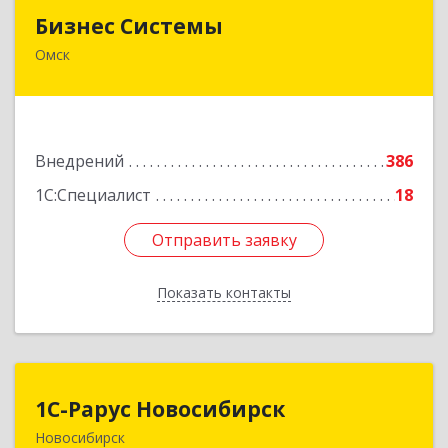
Бизнес Системы
Бизнес Системы
Омск
644024, Омская обл, Омск г, Т.К.Щербанева ул,
дом № 35, оф.703
Подробнее
Внедрений
386
1С:Специалист
18
Отправить заявку
Отправить заявку
Показать контакты
Назад
1С-Рарус Новосибирск
1С-Рарус Новосибирск
Новосибирск
630015, Новосибирская обл, Новосибирск г,