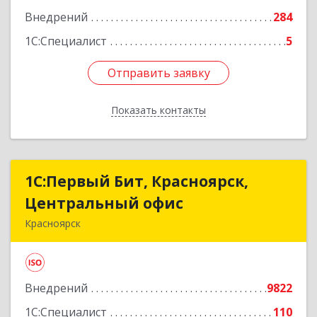
№ 54А, строение 1, оф.112, 202
Внедрений
284
Подробнее
1С:Специалист
5
Отправить заявку
Отправить заявку
Показать контакты
Назад
1С:Первый Бит, Красноярск,
1С:Первый Бит, Красноярск,
Центральный офис
Центральный офис
Красноярск
660017, Красноярский край, Красноярск г,
Диктатуры пролетариата ул, дом № 32
Внедрений
9822
Подробнее
1С:Специалист
110