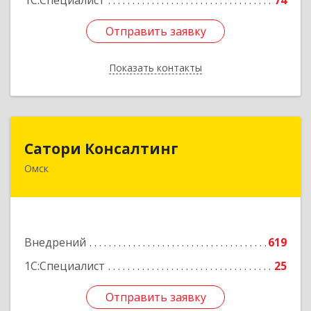
1С:Специалист
74
Отправить заявку
Отправить заявку
Показать контакты
Назад
Сатори Консалтинг
Сатори Консалтинг
Омск
644070, Омская обл, Омск г, Лермонтова ул,
дом № 63, оф.505
Подробнее
Внедрений
619
1С:Специалист
25
Отправить заявку
Отправить заявку