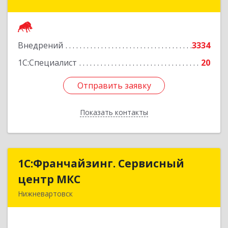
Авиаторов ул, дом № 54
Подробнее
Внедрений
3334
1С:Специалист
20
Отправить заявку
Отправить заявку
Показать контакты
Назад
1С:Франчайзинг. Сервисный
1С:Франчайзинг. Сервисный
центр МКС
центр МКС
Нижневартовск
628615, Ханты-Мансийский Автономный округ
- Югра АО, Нижневартовск г, Северная ул, дом