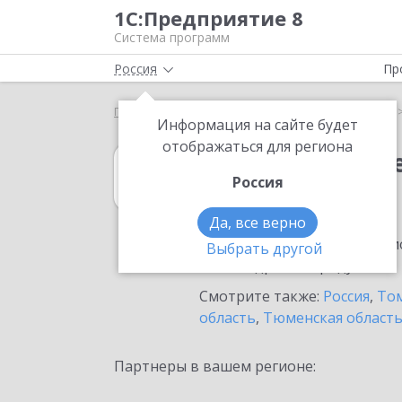
1С:Предприятие 8
Система программ
Россия
Пр
Главная
1С:Учет обращений
Выбор партнёра
Информация на сайте будет
отображаться для региона
1С:Учет обращ
Россия
в Северске
Да, все верно
Ознакомьтесь с информацио
Выбрать другой
или внедрение продукта.
Смотрите также:
Россия
,
Том
область
,
Тюменская област
Партнеры в вашем регионе: