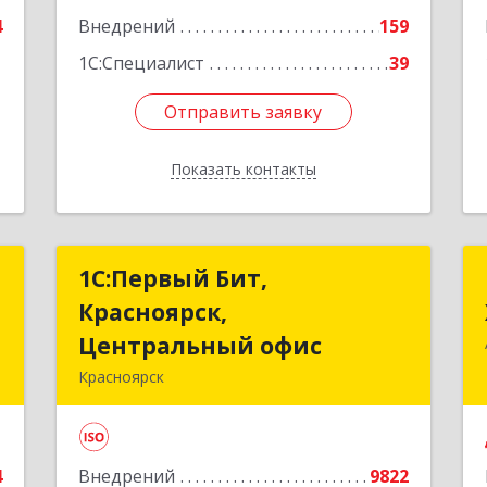
4
Внедрений
159
1
1С:Специалист
39
Отправить заявку
Отправить заявку
Показать контакты
Назад
.
1С:Первый Бит,
1С:Первый Бит,
С
Красноярск,
Красноярск,
Центральный офис
Центральный офис
й
Красноярск
,
660017, Красноярский край,
№
Красноярск г, Диктатуры
2
пролетариата ул, дом № 32
4
Внедрений
9822