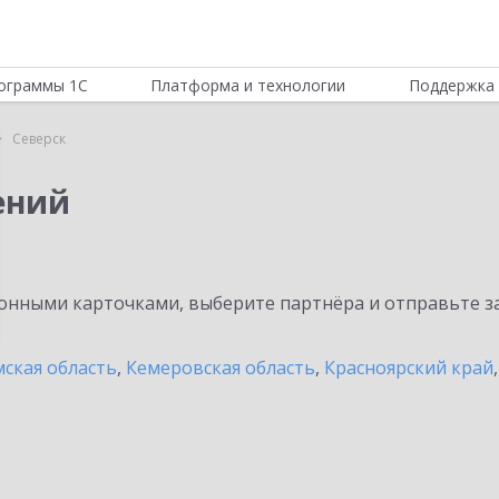
ограммы 1С
Платформа и технологии
Поддержка 
Северск
ений
нными карточками, выберите партнёра и отправьте за
ская область
,
Кемеровская область
,
Красноярский край
ь