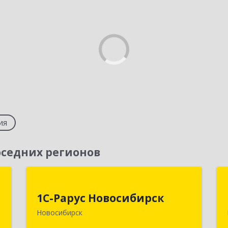
ия
седних регионов
т
1С-Рарус Новосибирск
1С-Рарус Новосибирск
,
630015, Новосибирская обл,
Новосибирск
1
Новосибирск г, Планетная ул, дом №