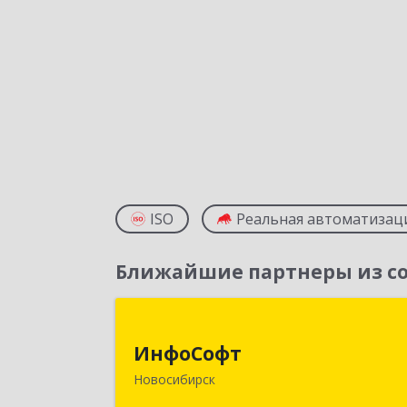
ISO
Реальная автоматизац
Ближайшие партнеры из со
ИнфоСоф
ИнфоСофт
630091, Новосибирская обл
Новосибирск
Новосибирск г, Крылова ул, дом № 3