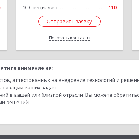
е
Подробнее
5
1С:Специалист
110
Отправить заявку
Отправить заявку
Показать контакты
Назад
атите внимание на:
стов, аттестованных на внедрение технологий и решен
атизации ваших задач.
ий в вашей или близкой отрасли. Вы можете обратитьс
ми решений.