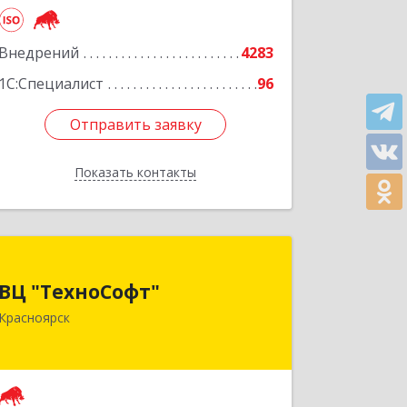
Внедрений
4283
1С:Специалист
96
Отправить заявку
Отправить заявку
Показать контакты
Назад
ВЦ "ТехноСофт"
ВЦ "ТехноСофт"
660118, Красноярский край,
Красноярск
Красноярск г, Авиаторов ул, дом № 54
Подробнее