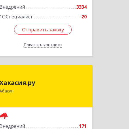
Внедрений
3334
1С:Специалист
20
Отправить заявку
Отправить заявку
Показать контакты
Назад
Хакасия.ру
Хакасия.ру
655017, Хакасия Респ, Абакан г,
Абакан
Вяткина ул, дом № 9, кв.2
Подробнее
Внедрений
171