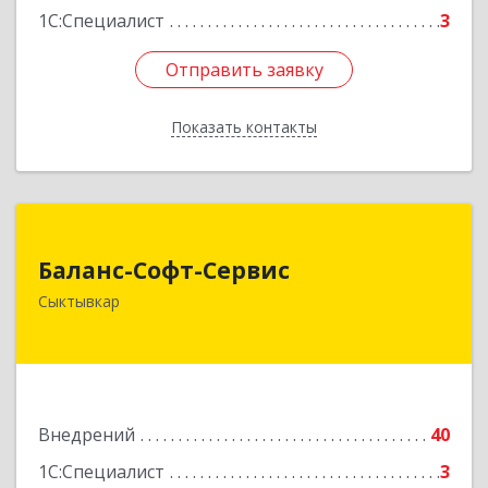
1С:Специалист
3
Отправить заявку
Отправить заявку
Показать контакты
Назад
Баланс-Софт-Сервис
Баланс-Софт-Сервис
167000, Коми Респ, Сыктывкар г, Первомайская
Сыктывкар
ул, дом № 70, оф.401
Подробнее
Внедрений
40
1С:Специалист
3