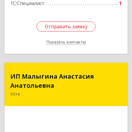
1С:Специалист
1
Отправить заявку
Отправить заявку
Показать контакты
Назад
ИП Малыгина Анастасия
ИП Малыгина Анастасия
Анатольевна
Анатольевна
Ухта
169300, Коми Респ, Ухта г, Шахтинская ул, дом
№ 28, кв.3
Подробнее