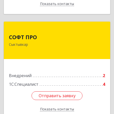
Показать контакты
Назад
СОФТ ПРО
СОФТ ПРО
167000, Коми Респ, Сыктывкар г, Ленина ул,
Сыктывкар
дом № 32, пом.10
Подробнее
Внедрений
2
1С:Специалист
4
Отправить заявку
Отправить заявку
Показать контакты
Назад