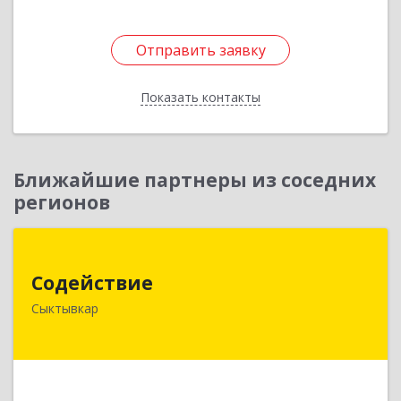
Отправить заявку
Отправить заявку
Показать контакты
Назад
Ближайшие партнеры из соседних
регионов
Содействие
Содействие
167004, Коми Респ, Сыктывкар г, Первомайская
Сыктывкар
ул, дом № 149
Подробнее