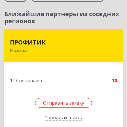
Ближайшие партнеры из соседних
регионов
ПРОФИТИК
ПРОФИТИК
Можайск
143200, Московская обл, Можайский р-н,
Можайск г, Молодежная ул, дом № 4
Подробнее
1С:Специалист
10
Отправить заявку
Отправить заявку
Показать контакты
Назад