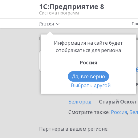
1С:Предприятие 8
Система программ
Россия
Пр
Главная
1С:Садовод
Выбор партнёра
Стары
Информация на сайте будет
отображаться для региона
1С:Садовод
Россия
в Старом Оскол
Да, все верно
Ознакомьтесь с информацио
Выбрать другой
или внедрение продукта.
Белгород
Старый Оскол
Смотрите также:
Россия
,
Бел
Партнеры в вашем регионе: