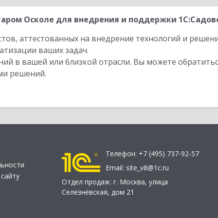
аром Осколе для внедрения и поддержки 1С:Садово
стов, аттестованных на внедрение технологий и решен
атизации ваших задач.
ий в вашей или близкой отрасли. Вы можете обратитьс
ми решений.
Телефон:
+7 (495) 737-92-57
льности
Email:
site_v8@1c.ru
 сайту
Отдел продаж:
г. Москва
,
улица
Селезнёвская, дом 21