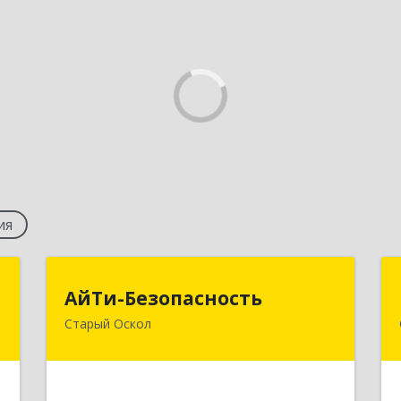
ия
м
АйТи-Безопасность
АйТи-Безопасность
Старый Оскол
й
309505, Белгородская обл, Старый
1
Оскол г, Мира ул, дом № 2
е
Подробнее