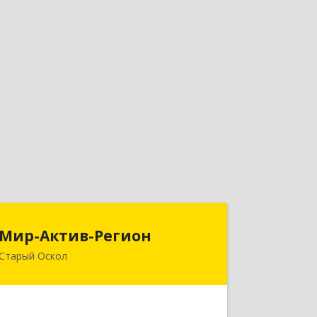
Мир-Актив-Регион
Мир-Актив-Регион
Старый Оскол
309511, Белгородская обл, Старый
Оскол г, Олимпийский мкр, дом № 62,
оф.305