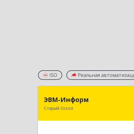
ISO
Реальная автоматизац
ЭВМ-Инфор
ЭВМ-Информ
Старый Оскол
309502, Белгородская обл, Стары
Оскол г, Надежда мкр, строение 1
Подробне