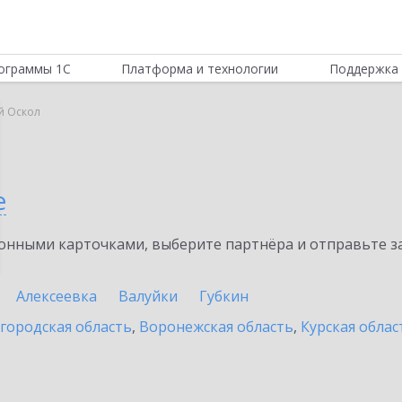
ограммы 1С
Платформа и технологии
Поддержка 
й Оскол
е
нными карточками, выберите партнёра и отправьте за
Алексеевка
Валуйки
Губкин
городская область
,
Воронежская область
,
Курская облас