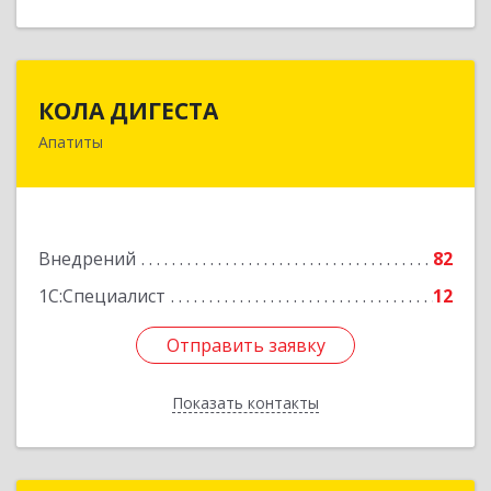
КОЛА ДИГЕСТА
КОЛА ДИГЕСТА
Апатиты
184209, Мурманская обл, Апатиты г,
Космонавтов ул, дом № 17
Подробнее
Внедрений
82
1С:Специалист
12
Отправить заявку
Отправить заявку
Показать контакты
Назад