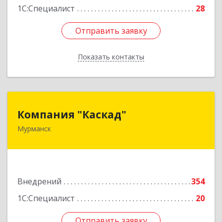
1С:Специалист
28
Отправить заявку
Отправить заявку
Показать контакты
Назад
Компания "Каскад"
Компания "Каскад"
Мурманск
183038, Мурманская обл, Мурманск г, Бабикова
проезд, дом № 12, кв.59
Подробнее
Внедрений
354
1С:Специалист
20
Отправить заявку
Отправить заявку