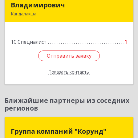
Владимирович
Владимирович
Кандалакша
184046, Мурманская обл, Кандалакша г,
Наймушина ул, дом № 16, кв.37
1С:Специалист
1
Подробнее
Отправить заявку
Отправить заявку
Показать контакты
Назад
Ближайшие партнеры из соседних
регионов
Группа компаний "Корунд"
Группа компаний "Корунд"