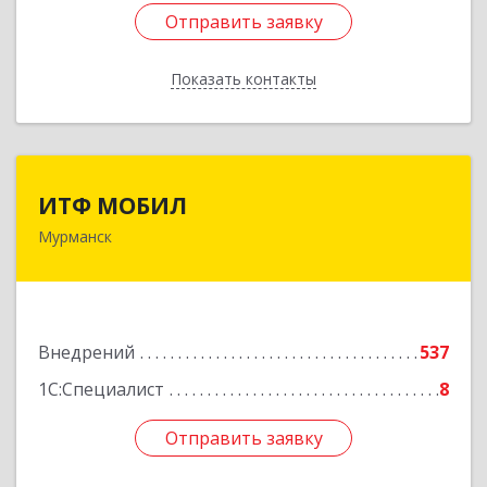
Отправить заявку
Отправить заявку
Показать контакты
Назад
ИТФ МОБИЛ
ИТФ МОБИЛ
Мурманск
183038, Мурманская обл, Мурманск г, Терский
пер, дом № 13
Подробнее
Внедрений
537
1С:Специалист
8
Отправить заявку
Отправить заявку