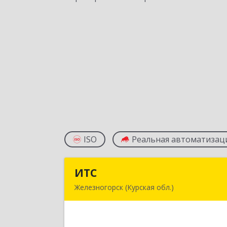
ISO
Реальная автоматизац
ИТС
ИТ
Железногорск (Курская обл.)
307178, Курская обл, Железногорск г
Димитрова ул, дом № 3, корпус 5, оф.