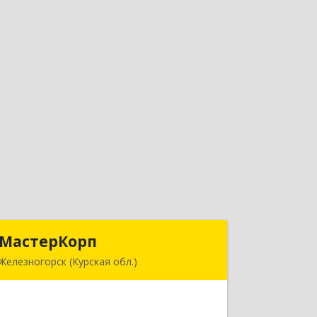
МастерКорп
МастерКорп
Железногорск (Курская обл.)
307179, Курская обл, Железногорск г,
Ленина ул, дом № 74, корпус 2, оф.2