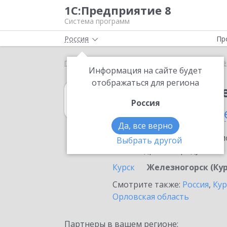
1С:Предприятие 8
Система программ
Россия
Пр
Главная
1С:Налогоплательщик 8
Выбор партнё
Информация на сайте будет
отображаться для региона
1С:Налогоплат
Россия
в Железногорске
Да, все верно
Ознакомьтесь с информацио
Выбрать другой
или внедрение продукта.
Курск
Железногорск (Кур
Смотрите также:
Россия
,
Кур
Орловская область
Партнеры в вашем регионе: