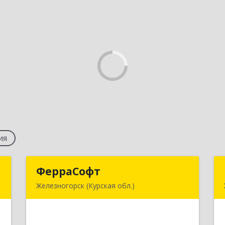
ия
С
ФерраСофт
ФерраСофт
Железногорск (Курская обл.)
,
307179, Курская обл, Железногорск г,
5
Ленина ул, дом № 92, корпус 1, оф.2-34