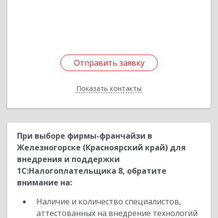
Октябрьская ул, дом № 8а, пом.134
Подробнее
Отправить заявку
Отправить заявку
Показать контакты
Назад
При выборе фирмы-франчайзи в
Железногорске (Красноярский край) для
внедрения и поддержки
1С:Налогоплательщика 8, обратите
внимание на:
Наличие и количество специалистов,
аттестованных на внедрение технологий