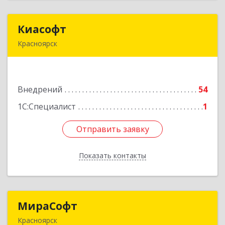
Киасофт
Киасофт
Красноярск
660077, Красноярский край, Красноярск г,
Алексеева ул, дом № 49, оф.508
Внедрений
54
Подробнее
1С:Специалист
1
Отправить заявку
Отправить заявку
Показать контакты
Назад
МираСофт
МираСофт
Красноярск