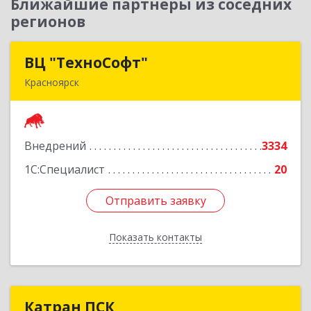
Ближайшие партнеры из соседних
регионов
ВЦ "ТехноСофт"
ВЦ "ТехноСофт"
Красноярск
660118, Красноярский край, Красноярск г,
Авиаторов ул, дом № 54
Внедрений
3334
Подробнее
1С:Специалист
20
Отправить заявку
Отправить заявку
Показать контакты
Назад
Катран ПСК
Катран ПСК