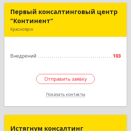
Первый консалтинговый центр
Первый консалтинговый центр
"Континент"
"Континент"
Красноярск
660100, Красноярский край, Красноярск г, Ладо
Кецховели ул, дом № 35, оф.55
Внедрений
103
Подробнее
Отправить заявку
Отправить заявку
Показать контакты
Назад
Истягнум консалтинг
Истягнум консалтинг