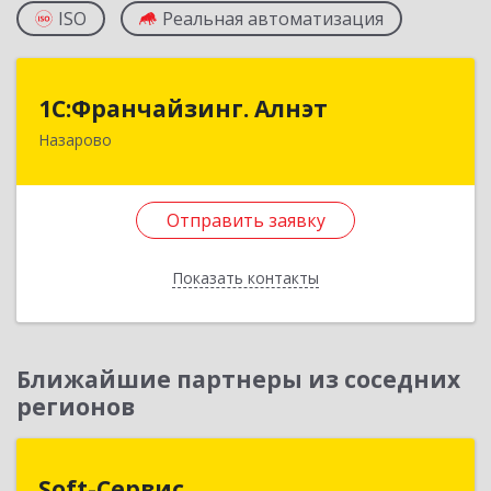
ISO
Реальная автоматизация
1С:Франчайзинг. Алнэт
1С:Франчайзинг. Алнэт
Назарово
662200, Красноярский край, Назарово г,
Борисенко ул, дом № 11
Отправить заявку
Подробнее
Отправить заявку
Показать контакты
Назад
Ближайшие партнеры из соседних
регионов
Soft-Сервис
Soft-Сервис