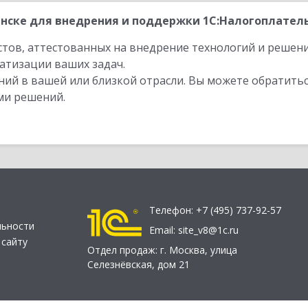
нске для внедрения и поддержки 1С:Налогоплатель
стов, аттестованных на внедрение технологий и решен
атизации ваших задач.
ий в вашей или близкой отрасли. Вы можете обратитьс
ми решений.
Телефон:
+7 (495) 737-92-57
льности
Email:
site_v8@1c.ru
 сайту
Отдел продаж:
г. Москва
,
улица
Селезнёвская, дом 21