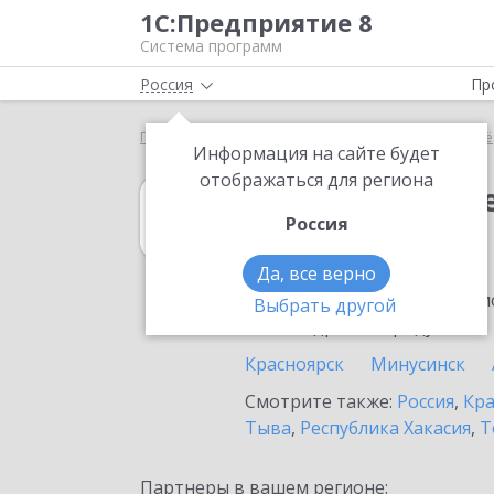
1С:Предприятие 8
Система программ
Россия
Пр
Главная
1С:Налогоплательщик 8
Выбор партнё
Информация на сайте будет
отображаться для региона
1С:Налогоплат
Россия
в Канске
Да, все верно
Ознакомьтесь с информацио
Выбрать другой
или внедрение продукта.
Красноярск
Минусинск
Смотрите также:
Россия
,
Кра
Тыва
,
Республика Хакасия
,
Т
Партнеры в вашем регионе: