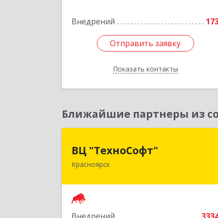
Подробне
Внедрений
17
Отправить заявку
Отправить заявку
Показать контакты
Назад
Ближайшие партнеры из со
ВЦ "ТехноСофт
ВЦ "ТехноСофт"
Красноярск
660118, Красноярский край
Красноярск г, Авиаторов ул, дом № 5
Подробне
Внедрений
333