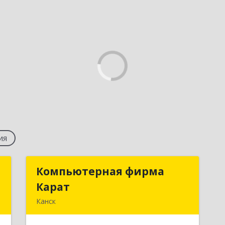
ия
к
Компьютерная фирма
Компьютерная фирма
Карат
Карат
,
Канск
5
663600, Красноярский край, Канск г,
Пролетарская ул, дом № 34