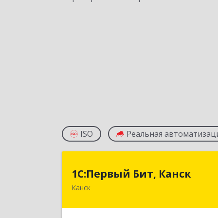
ISO
Реальная автоматизац
1С:Первый Бит, Канс
1С:Первый Бит, Канск
Канск
663600, Красноярский край, Канск г
30 лет ВЛКСМ ул, дом № 20, пом.2