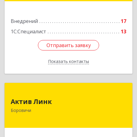
Подробнее
Внедрений
17
1С:Специалист
13
Отправить заявку
Отправить заявку
Показать контакты
Назад
Актив Линк
Актив Линк
174400, Новгородская обл, Боровичи г,
Боровичи
Коммунарная ул, дом № 30
Подробнее