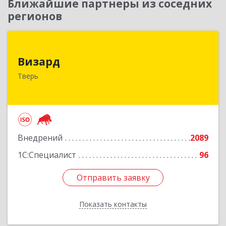
Ближайшие партнеры из соседних
регионов
Визард
Визард
170006, Тверская обл, Тверь г, Учительская ул,
Тверь
дом № 59, оф.110
Подробнее
Внедрений
2089
1С:Специалист
96
Отправить заявку
Отправить заявку
Показать контакты
Назад