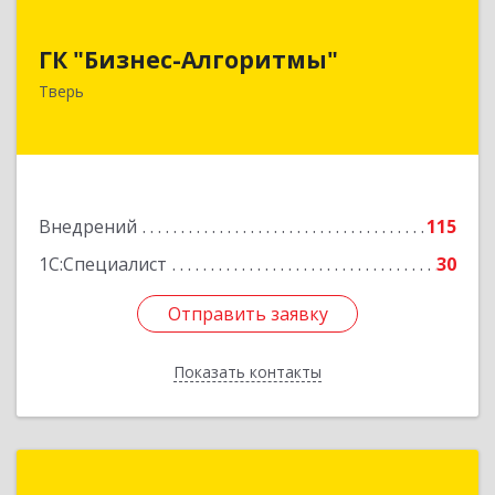
ГК "Бизнес-Алгоритмы"
ГК "Бизнес-Алгоритмы"
170006, Тверская обл, Тверь г, Брагина ул, дом
Тверь
№ 6а, оф.300
Подробнее
Внедрений
115
1С:Специалист
30
Отправить заявку
Отправить заявку
Показать контакты
Назад
Формула Софт