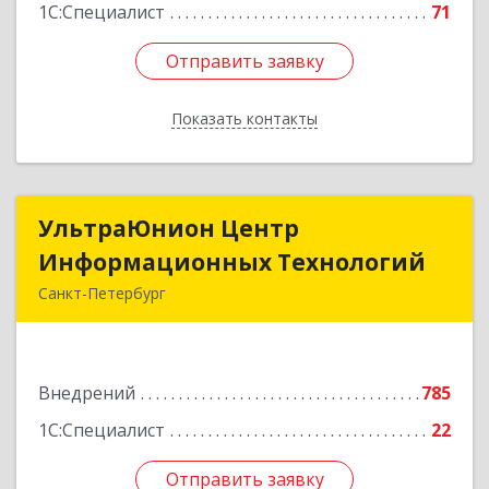
1С:Специалист
71
Отправить заявку
Отправить заявку
Показать контакты
Назад
УльтраЮнион Центр
УльтраЮнион Центр
Информационных Технологий
Информационных Технологий
Санкт-Петербург
190020, Санкт-Петербург г, Бумажная ул, дом №
9, корпус 1, литера А, оф.516
Внедрений
785
Подробнее
1С:Специалист
22
Отправить заявку
Отправить заявку