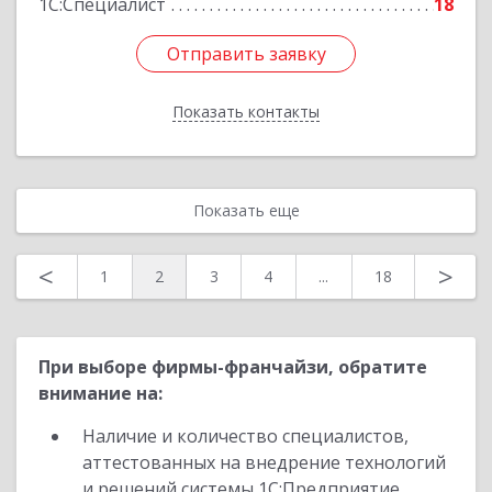
1С:Специалист
18
Отправить заявку
Отправить заявку
Показать контакты
Назад
Показать еще
<
>
1
2
3
4
...
18
При выборе фирмы-франчайзи, обратите
внимание на:
Наличие и количество специалистов,
аттестованных на внедрение технологий
и решений системы 1С:Предприятие,