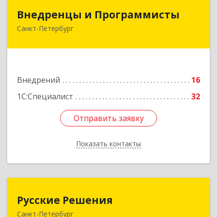
Внедренцы и Программисты
Внедренцы и Программисты
Санкт-Петербург
194044, Санкт-Петербург г, Финляндский пр-кт,
дом № 4А, оф.529
Подробнее
Внедрений
16
1С:Специалист
32
Отправить заявку
Отправить заявку
Показать контакты
Назад
Русские Решения
Русские Решения
Санкт-Петербург
197183, Санкт-Петербург г, Дибуновская ул,