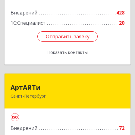
пом.404
Внедрений
428
Подробнее
1С:Специалист
20
Отправить заявку
Отправить заявку
Показать контакты
Назад
АртАйТи
АртАйТи
Санкт-Петербург
191023, Санкт-Петербург г, Караванная ул, дом
№ 1, оф.406, здание "НИИТМАШ"
Подробнее
Внедрений
72