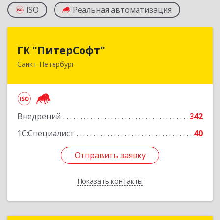
ISO
Реальная автоматизация
ГК "ПитерСофт"
ГК "ПитерСофт"
Санкт-Петербург
197136, Санкт-Петербург г, Всеволода
Вишневского ул, дом № 12 лит. А, оф.201
Подробнее
Внедрений
342
1С:Специалист
40
Отправить заявку
Отправить заявку
Показать контакты
Назад