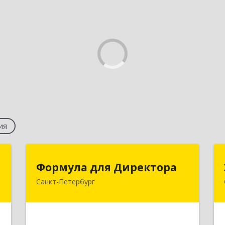
ия
р
Формула для Директора
Формула для Директора
т
Санкт-Петербург
195248, Санкт-Петербург г,
Энергетиков пр-кт, дом № 31, корпус
,
1, кв.76
1