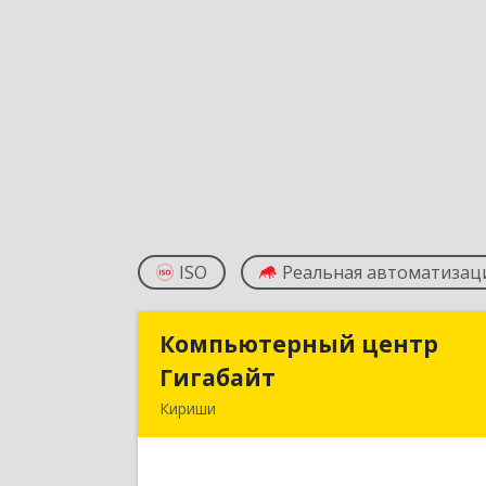
ISO
Реальная автоматизац
Компьютерный центр
Компьютерный цент
Гигабайт
Гигабай
Кириши
187110, Ленинградская обл, Кириши г
Нефтехимиков ул, дом № 3