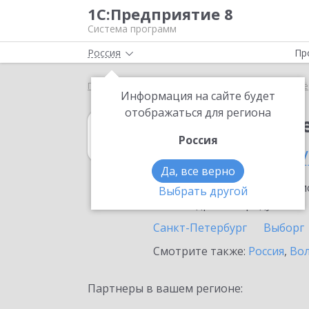
1С:Предприятие 8
Система программ
Россия
Пр
Главная
1С:Налогоплательщик 8
Выбор партнё
Информация на сайте будет
отображаться для региона
1С:Налогоплат
Россия
в Санкт-Петербу
Да, все верно
Ознакомьтесь с информацио
Выбрать другой
или внедрение продукта.
Санкт-Петербург
Выборг
Смотрите также:
Россия
,
Вол
Партнеры в вашем регионе: