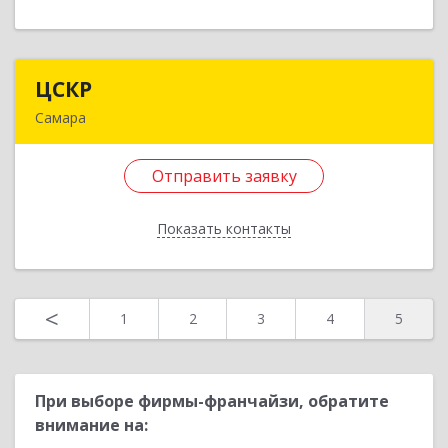
Отправить заявку
Назад
ЦСКР
ЦСКР
Самара
443124, Самарская обл, Самара г, 6-я просека,
дом № 127
Отправить заявку
Подробнее
Показать контакты
Отправить заявку
Назад
<
1
2
3
4
5
При выборе фирмы-франчайзи, обратите
внимание на: