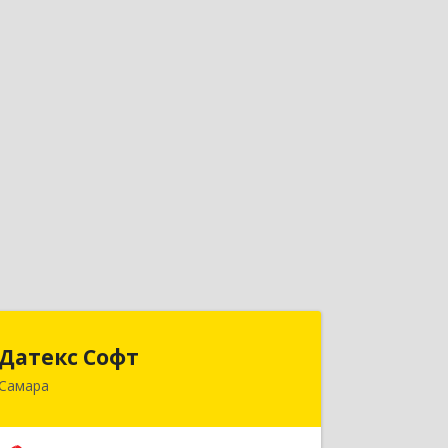
Датекс Софт
Датекс Софт
Самара
443070, Самарская обл, Самара г,
Партизанская ул, дом № 86, оф.723