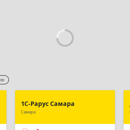
ия
а
1С-Рарус Самара
1С-Рарус Самара
Самара
,
443058, Самарская обл, Самара г,
5
Физкультурная ул, дом № 90, корпус 1,
этаж 4 , оф.1-420