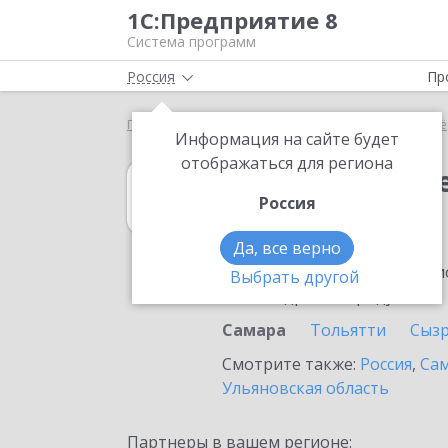
1С:Предприятие 8
Система программ
Россия
Пр
Главная
1С:Налогоплательщик 8
Выбор партнё
Информация на сайте будет
отображаться для региона
1С:Налогоплат
Россия
в Самаре
Да, все верно
Ознакомьтесь с информацио
Выбрать другой
или внедрение продукта.
Самара
Тольятти
Сыз
Смотрите также:
Россия
,
Сам
Ульяновская область
Партнеры в вашем регионе: