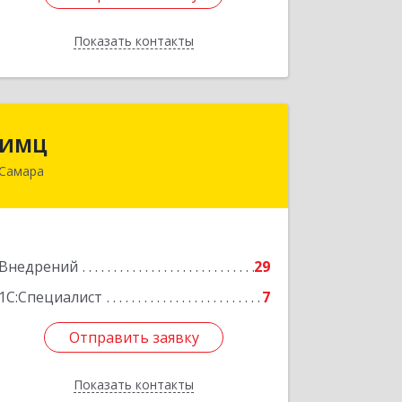
Показать контакты
Назад
ИМЦ
ИМЦ
Самара
443010, Самарская обл, Самара г,
Некрасовская ул, дом № 56Б
Подробнее
Внедрений
29
1С:Специалист
7
Отправить заявку
Отправить заявку
Показать контакты
Назад