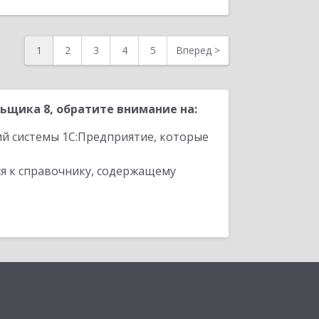
1
2
3
4
5
Вперед
>
щика 8, обратите внимание на:
ий системы 1С:Предприятие, которые
я к справочнику, содержащему