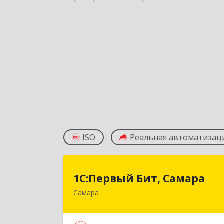
ISO
Реальная автоматизац
1С:Первый Бит, Самар
1С:Первый Бит, Самара
Самара
443013, Самарская обл, Самара г
Дачная ул, дом № 24, пом.2/2