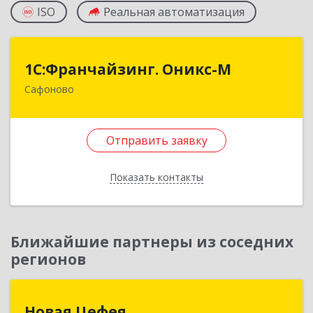
ISO
Реальная автоматизация
1С:Франчайзинг. Оникс-М
1С:Франчайзинг. Оникс-М
Сафоново
215500, Смоленская обл, Сафоновский р-н,
Сафоново г, Революционная ул, дом № 9а
Отправить заявку
Подробнее
Отправить заявку
Показать контакты
Назад
Ближайшие партнеры из соседних
регионов
Новая Цефея
Новая Цефея