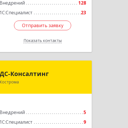
Внедрений
128
1С:Специалист
23
Отправить заявку
Отправить заявку
Показать контакты
Назад
ДС-Консалтинг
ДС-Консалтинг
Кострома
156013, Костромская обл,
Костромской р-н, Кострома г, Ленина
ул, дом № 18
Подробнее
Внедрений
5
1С:Специалист
9