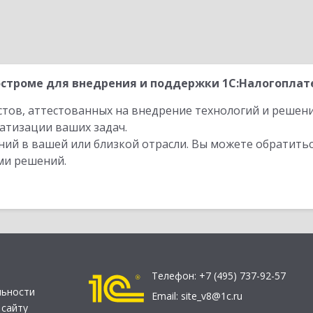
строме для внедрения и поддержки 1С:Налогоплате
стов, аттестованных на внедрение технологий и решен
атизации ваших задач.
ий в вашей или близкой отрасли. Вы можете обратитьс
ми решений.
Телефон:
+7 (495) 737-92-57
льности
Email:
site_v8@1c.ru
 сайту