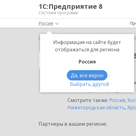
1С:Предприятие 8
Система программ
Россия
Пр
Главная
1С:Налогоплательщик 8
Выбор партнё
Информация на сайте будет
отображаться для региона
1С:Налогоплат
Россия
в Костроме
Да, все верно
Ознакомьтесь с информацио
Выбрать другой
или внедрение продукта.
Смотрите также:
Россия
,
Кос
Нижегородская область
,
Яро
Партнеры в вашем регионе: