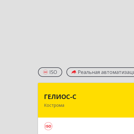
ISO
Реальная автоматизац
ГЕЛИОС-
ГЕЛИОС-С
Кострома
156026, Костромская обл, г.о. горо
Кострома, Кострома г, Советская ул
дом № 136