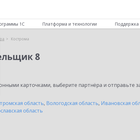
ограммы 1С
Платформа и технологии
Поддержка 
ра
Кострома
ельщик 8
нными карточками, выберите партнёра и отправьте за
тромская область
,
Вологодская область
,
Ивановская об
славская область