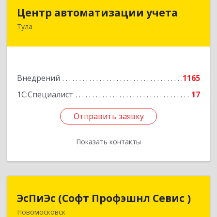
Центр автоматизации учета
Центр автоматизации учета
Тула
300026, Тульская обл, Тула г, Ленина пр-кт, дом
№ 127А, оф.400
Подробнее
Внедрений
1165
1С:Специалист
17
Отправить заявку
Отправить заявку
Показать контакты
Назад
ЭсПиЭс (Софт Профэшнл Севис )
ЭсПиЭс (Софт Профэшнл Севис )
Новомосковск
301659, Тульская обл, Новомосковский р-н,