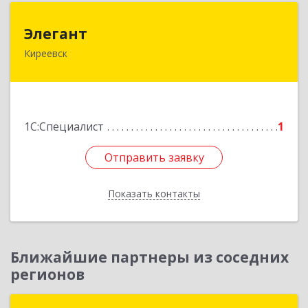
Элегант
Элегант
Киреевск
301262, Тульская обл, Киреевск г, Чехова ул,
дом № 1
Подробнее
1С:Специалист
1
Отправить заявку
Отправить заявку
Показать контакты
Назад
Ближайшие партнеры из соседних
регионов