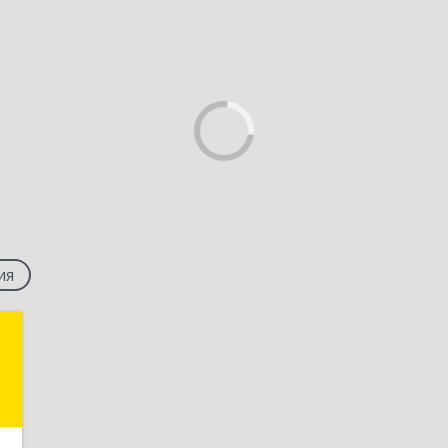
ия
л
)
,
к