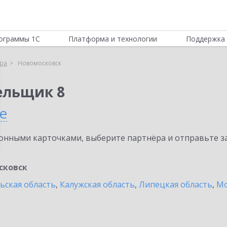
ограммы 1С
Платформа и технологии
Поддержка 
ра
Новомосковск
ельщик 8
е
нными карточками, выберите партнёра и отправьте за
сковск
ьская область
,
Калужская область
,
Липецкая область
,
Мо