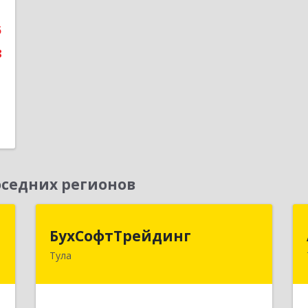
3
5
е
8
седних регионов
я
БухСофтТрейдинг
БухСофтТрейдинг
Тула
а
300012, Тульская обл, Тула г,
5
Рязанская ул, дом № 38