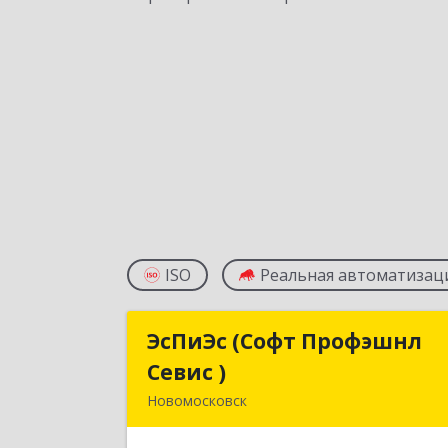
ISO
Реальная автоматизац
ЭсПиЭс (Софт Профэшнл
ЭсПиЭс (Софт Профэшн
Севис )
Севис 
Новомосковск
301659, Тульская обл
Новомосковский р-н, Новомосковс