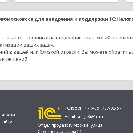
вомосковске для внедрения и поддержки 1С:Налог
стов, аттестованных на внедрение технологий и решен
атизации ваших задач.
ий в вашей или близкой отрасли. Вы можете обратитьс
ми решений.
Телефон:
+7 (495) 737-92-57
льности
Email:
site_v8@1c.ru
 сайту
Отдел продаж:
г. Москва
,
улица
Селезнёвская, дом 21