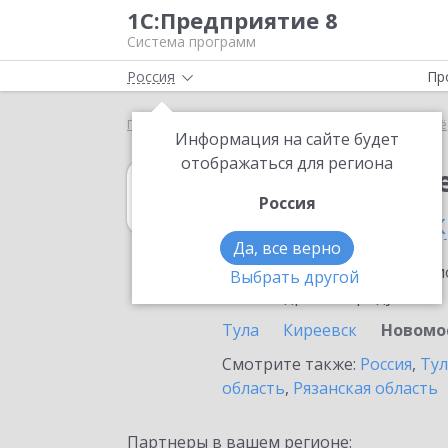
1С:Предприятие 8
Система программ
Россия
Пр
Главная
1С:Налогоплательщик 8
Выбор партнё
Информация на сайте будет
отображаться для региона
1С:Налогоплат
Россия
в Новомосковск
Да, все верно
Ознакомьтесь с информацио
Выбрать другой
или внедрение продукта.
Тула
Киреевск
Новомо
Смотрите также:
Россия
,
Тул
область
,
Рязанская область
Партнеры в вашем регионе: