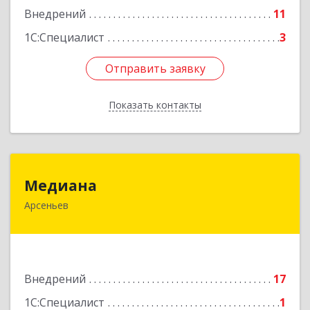
Внедрений
11
1С:Специалист
3
Отправить заявку
Отправить заявку
Показать контакты
Назад
Медиана
Медиана
Арсеньев
692330, Приморский край, Арсеньев г,
Ломоносова ул, дом № 24, кв.1
Подробнее
Внедрений
17
1С:Специалист
1