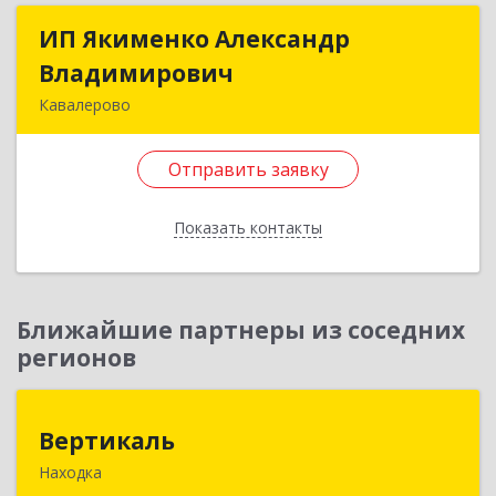
ИП Якименко Александр
ИП Якименко Александр
Владимирович
Владимирович
Кавалерово
692400, Приморский край, Кавалеровский р-н,
Горнореченский пгт, Октябрьская ул, дом № 5
Отправить заявку
Подробнее
Показать контакты
Отправить заявку
Назад
Ближайшие партнеры из соседних
регионов
Вертикаль
Вертикаль
Находка
692928, Приморский край, Находка г,