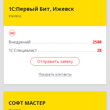
1С:Первый Бит, Ижевск
1С:Первый Бит, Ижевск
Ижевск
426008, Удмуртская Респ, Ижевск г,
Коммунаров ул, дом № 234
Подробнее
Внедрений
2588
1С:Специалист
28
Отправить заявку
Отправить заявку
Показать контакты
Назад
СОФТ МАСТЕР
СОФТ МАСТЕР
Ижевск