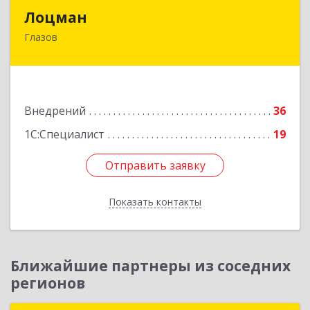
Лоцман
Лоцман
Глазов
427620, Удмуртская Респ, Глазов г, Сибирская
ул, дом № 20
Подробнее
Внедрений
36
1С:Специалист
19
Отправить заявку
Отправить заявку
Показать контакты
Назад
Ближайшие партнеры из соседних
регионов