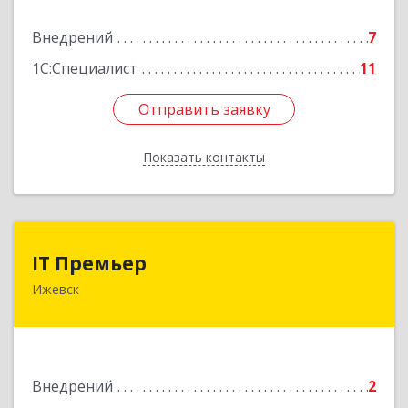
Подробнее
Внедрений
7
1С:Специалист
11
Отправить заявку
Отправить заявку
Показать контакты
Назад
IT Премьер
IT Премьер
Ижевск
426011, Удмуртская Респ, Ижевск г,
Красноармейская ул, дом № 318, оф.6
Подробнее
Внедрений
2