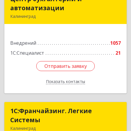
автоматизации
автоматизации
Калининград
236006, Калининградская обл, Калининград г,
Фрунзе ул, дом № 6, оф.13
Внедрений
1057
Подробнее
1С:Специалист
21
Отправить заявку
Отправить заявку
Показать контакты
Назад
1С:Франчайзинг. Легкие
1С:Франчайзинг. Легкие
Системы
Системы
Калининград