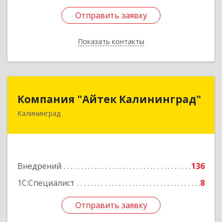
Отправить заявку
Отправить заявку
Показать контакты
Назад
Компания "Айтек Калининград"
Компания "Айтек Калининград"
Калининград
236016, Калининградская обл, Калининград г,
Стекольная ул, дом № 39
Подробнее
Внедрений
136
1С:Специалист
8
Отправить заявку
Отправить заявку