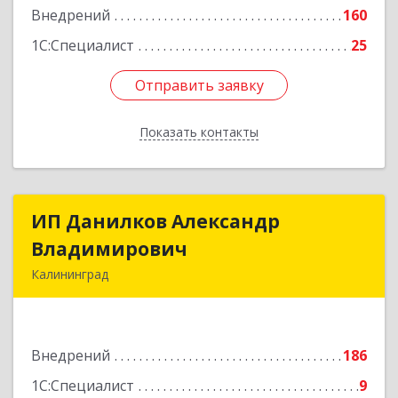
Внедрений
160
Подробнее
1С:Специалист
25
Отправить заявку
Отправить заявку
Показать контакты
Назад
ИП Данилков Александр
ИП Данилков Александр
Владимирович
Владимирович
Калининград
236038, Калининградская обл, Калининград г,
Д.Донского ул, дом № 7/11, каб.522
Внедрений
186
Подробнее
1С:Специалист
9