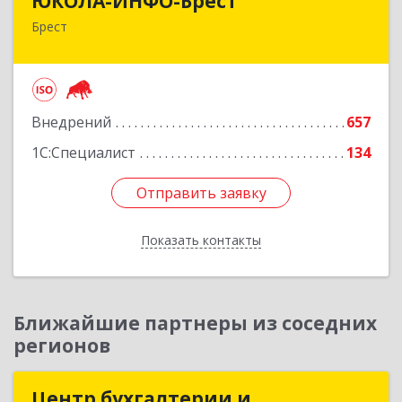
ЮКОЛА-ИНФО-Брест
Брест
224023 г. Брест, ул. Московская, 275А, 5 этаж
Подробнее
Внедрений
657
1С:Специалист
134
Отправить заявку
Отправить заявку
Показать контакты
Назад
Ближайшие партнеры из соседних
регионов
Центр бухгалтерии и
Центр бухгалтерии и