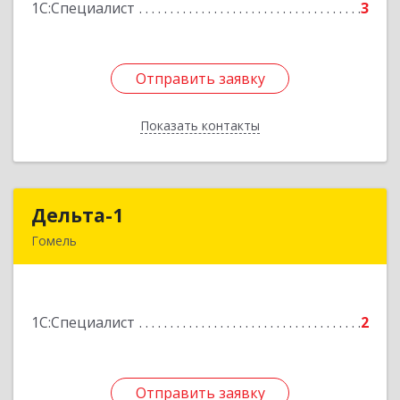
1С:Специалист
3
Подробнее
Отправить заявку
Отправить заявку
Показать контакты
Назад
Дельта-1
Дельта-1
Гомель
246031, г. Гомель, ул. Рощинская, 2, 1 этаж
Подробнее
1С:Специалист
2
Отправить заявку
Отправить заявку