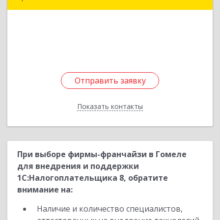
241013, Брянская обл, Брянск г, Болховская ул,
дом № 73, оф.8
Подробнее
Отправить заявку
Отправить заявку
Показать контакты
Назад
При выборе фирмы-франчайзи в Гомеле
для внедрения и поддержки
1С:Налогоплательщика 8, обратите
внимание на:
Наличие и количество специалистов,