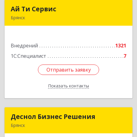
Ай Ти Сервис
Ай Ти Сервис
Брянск
241035, Брянская обл, Брянск г, Брянской
Пролетарской Дивизии ул, дом № 9
Внедрений
1321
Подробнее
1С:Специалист
7
Отправить заявку
Отправить заявку
Показать контакты
Назад
Деснол Бизнес Решения
Деснол Бизнес Решения
Брянск
241019, Брянская обл, Брянск г,