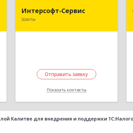
й
Интерсофт-Сервис
Интерсофт-Сервис
ч
Шахты
346480, Ростовская обл, Шахты г,
Советская ул, дом № 279/10
,
-
Подробнее
5
е
Отправить заявку
Отправить заявку
Показать контакты
Назад
лой Калитве для внедрения и поддержки 1С:Налог