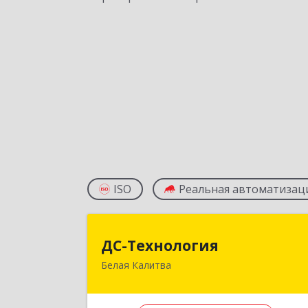
ISO
Реальная автоматизац
ДС-Технологи
ДС-Технология
Белая Калитва
347045, Ростовская обл
Белокалитвинский р-н, Белая Калитв
г, Вокзальная ул, дом № 38