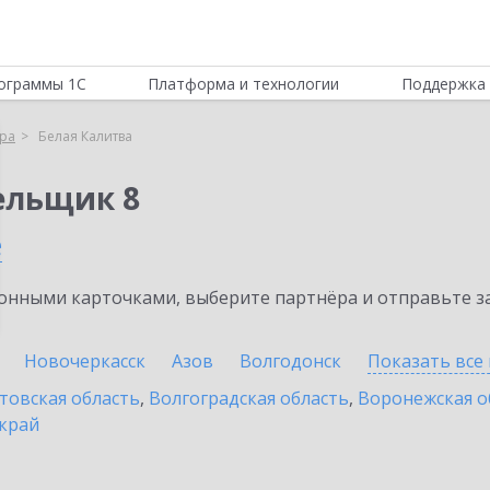
ограммы 1С
Платформа и технологии
Поддержка 
ра
Белая Калитва
ельщик 8
е
нными карточками, выберите партнёра и отправьте за
Новочеркасск
Азов
Волгодонск
Показать все
товская область
,
Волгоградская область
,
Воронежская о
край