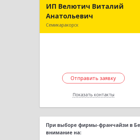
ИП Велютич Виталий
ИП Велютич Витали
Анатольевич
Анатольеви
Семикаракорск
346630, Ростовская обл
Семикаракорск г, В.А.Закруткина пр
кт, дом № 3
Подробне
Отправить заявку
Отправить заявку
Показать контакты
Назад
При выборе фирмы-франчайзи в Бе
внимание на: