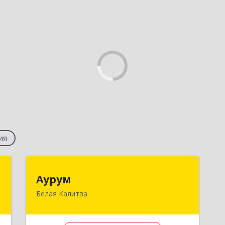
ия
я
Аурум
Аурум
Белая Калитва
,
347044, Ростовская обл,
а
Белокалитвинский р-н, Белая Калитва
1
г, Леонова ул, дом № 37