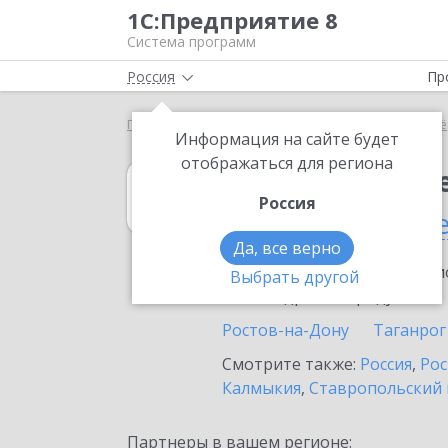
1С:Предприятие 8
Система программ
Россия
Пр
Главная
1С:Налогоплательщик 8
Выбор партнё
Информация на сайте будет
отображаться для региона
1С:Налогоплат
Россия
в Белой Калитв
Да, все верно
Ознакомьтесь с информацио
Выбрать другой
или внедрение продукта.
Ростов-на-Дону
Таганрог
Смотрите также:
Россия
,
Рос
Калмыкия
,
Ставропольский 
Партнеры в вашем регионе: