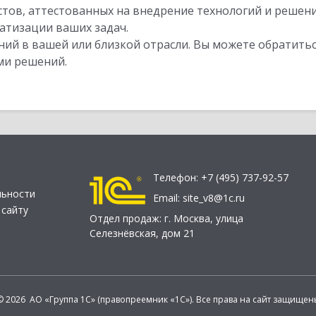
стов, аттестованных на внедрение технологий и решен
атизации ваших задач.
ий в вашей или близкой отрасли. Вы можете обратитьс
ми решений.
Телефон:
+7 (495) 737-92-57
льности
Email:
site_v8@1c.ru
 сайту
Отдел продаж:
г. Москва
,
улица
Селезнёвская, дом 21
© 2026 АО «Группа 1С» (правопреемник «1С»). Все права на сайт защищен