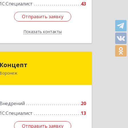
1С:Специалист
43
Отправить заявку
Отправить заявку
Показать контакты
Назад
Концепт
Концепт
Воронеж
394088, Воронежская обл, Город
Воронеж г.о., Воронеж г, Антонова-
Овсеенко ул, дом № 25А, оф.6
Подробнее
Внедрений
20
1С:Специалист
13
Отправить заявку
Отправить заявку