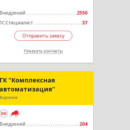
Подробнее
Внедрений
2550
1С:Специалист
37
Отправить заявку
Отправить заявку
Показать контакты
Назад
ГК "Комплексная
ГК "Комплексная
автоматизация"
автоматизация"
Воронеж
394018, Воронежская обл, Воронеж г,
Платонова ул, дом № 19, пом.14
Внедрений
204
Подробнее