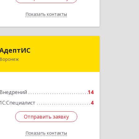
Показать контакты
Назад
АдептИС
АдептИС
Воронеж
349026, Воронежская обл, Воронеж г,
Труда пр, дом № 48, пом.III
Подробнее
Внедрений
14
1С:Специалист
4
Отправить заявку
Отправить заявку
Показать контакты
Назад