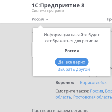
1С:Предприятие 8
Система программ
Россия
Пр
Главная
1С:MDM КОРП
Выбор партнёра
Вор
Информация на сайте будет
отображаться для региона
1С:MDM КОРП
Россия
в Воронеже
Да, все верно
Ознакомьтесь с информацио
Выбрать другой
или внедрение продукта.
Воронеж
Борисоглебск
Смотрите также:
Россия
,
Вор
область
,
Ростовская област
Партнеры в вашем регионе: