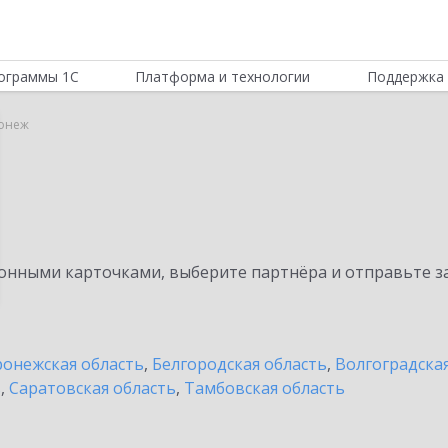
ограммы 1С
Платформа и технологии
Поддержка 
онеж
нными карточками, выберите партнёра и отправьте за
онежская область
,
Белгородская область
,
Волгоградска
ь
,
Саратовская область
,
Тамбовская область