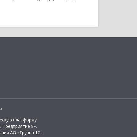
ы
ческую платформу
:Предприятие 8»,
ании АО «Группа 1С»