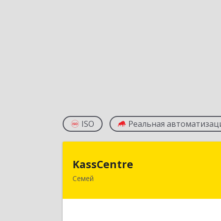
ISO
Реальная автоматизац
KassCentr
KassCentre
Семей
Республика Казахстан, Восточно
Казахстанская область, г. Семей, ул
Шугаева 4, оф.10