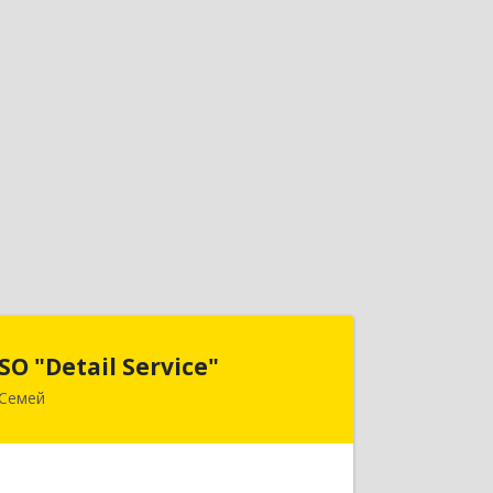
SO "Detail Service"
SO "Detail Service"
Семей
Казахстан,ВКО,г.Семей,
ул.Найманбаева 128-74
Подробнее