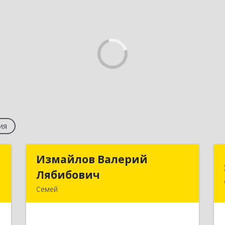
ия
e
Измайлов Валерий
Измайлов Валерий
Лябибович
Лябибович
-
Семей
.
Республика Казахстан, обл. Абай, г.
4
Семей, ул. Байтурсынова, д. 48, к.7