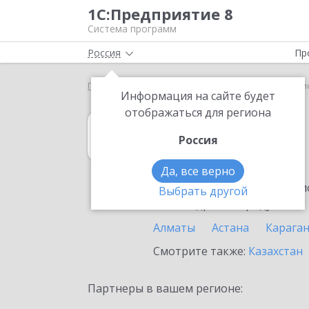
1С:Предприятие 8
Система программ
Россия
Пр
Главная
1С:MDM КОРП
Выбор партнёра
Сем
Информация на сайте будет
отображаться для региона
1С:MDM КОРП
Россия
в Семее
Да, все верно
Ознакомьтесь с информацио
Выбрать другой
или внедрение продукта.
Алматы
Астана
Карага
Смотрите также:
Казахстан
Партнеры в вашем регионе: