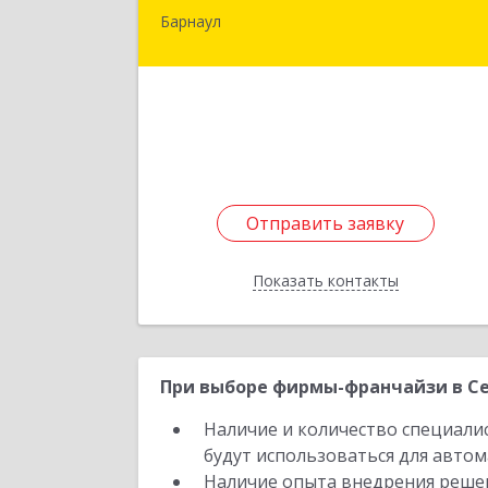
Барнаул
656064, Алтайский край, Барнаул г
Целинная ул, дом № 2Г, оф.32
Подробне
Отправить заявку
Отправить заявку
Показать контакты
Назад
При выборе фирмы-франчайзи в Се
Наличие и количество специали
будут использоваться для автом
Наличие опыта внедрения решен