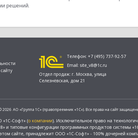
ми решений.
Телефон:
+7 (495) 737-92-57
льности
Email:
site_v8@1c.ru
 сайту
Отдел продаж:
г. Москва
,
улица
Селезнёвская, дом 21
© 2026 АО «Группа 1С» (правопреемник «1С»). Все права на сайт защищен
О «1С-Софт» (
о компании
). Исключительное право на технологи
 8» и типовые конфигурации программных продуктов системы «1С
этом сайте, принадлежит ООО «1С-Софт» - 100% дочерней комп