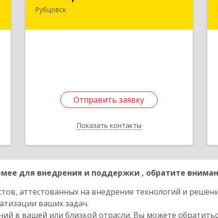
Рубцовск
,
658210, Алтайский край, Рубцовск г,
0
Комсомольская ул, дом № 80
е
Подробнее
Отправить заявку
Отправить заявку
Показать контакты
Назад
мее для внедрения и поддержки , обратите вниман
стов, аттестованных на внедрение технологий и решен
атизации ваших задач.
ий в вашей или близкой отрасли. Вы можете обратитьс