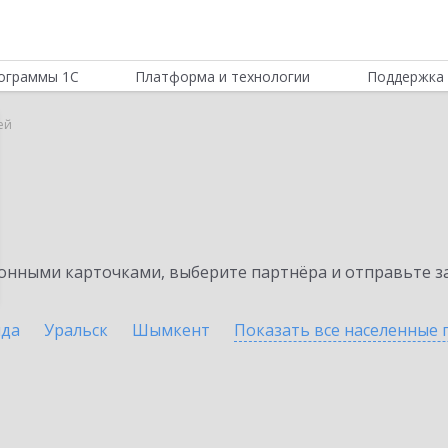
ограммы 1С
Платформа и технологии
Поддержка 
ей
нными карточками, выберите партнёра и отправьте за
нда
Уральск
Шымкент
Показать все населенные