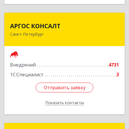
АРГОС КОНСАЛТ
АРГОС КОНСАЛТ
Санкт-Петербург
196191, Санкт-Петербург г, Конституции пл,
дом № 7, оф.416
Подробнее
Внедрений
4731
1С:Специалист
3
Отправить заявку
Отправить заявку
Показать контакты
Назад