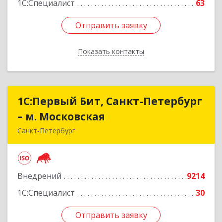
1С:Специалист
63
Отправить заявку
Отправить заявку
Показать контакты
Назад
1С:Первый Бит, Санкт-Петербург
1С:Первый Бит, Санкт-Петербург
– м. Московская
– м. Московская
Санкт-Петербург
196191, Санкт-Петербург г, Конституции пл,
дом № 7, оф.439
Внедрений
9214
Подробнее
1С:Специалист
30
Отправить заявку
Отправить заявку