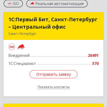
ISO
Реальная автоматизация
1С:Первый Бит, Санкт-Петербург
1С:Первый Бит, Санкт-Петербург
– Центральный офис
– Центральный офис
Санкт-Петербург
г.Санкт-Петербург, Невский проспект, 10
Подробнее
Внедрений
26491
1С:Специалист
570
Отправить заявку
Отправить заявку
Показать контакты
Назад