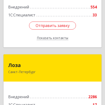
Подробнее
Внедрений
554
1С:Специалист
33
Отправить заявку
Отправить заявку
Показать контакты
Назад
Лоза
Лоза
Санкт-Петербург
194044, Санкт-Петербург г, Выборгская наб,
дом № 49,БЦ "Компрессор", оф.600
Подробнее
Внедрений
2286
1С:Специалист
17