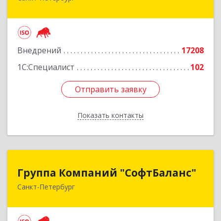
Подробнее
Внедрений
17208
1С:Специалист
102
Отправить заявку
Отправить заявку
Показать контакты
Назад
Группа Компаний "СофтБаланс"
Группа Компаний "СофтБаланс"
Санкт-Петербург
195112, Санкт-Петербург г, Заневский пр-кт,
дом № 30, корпус 2, литера А