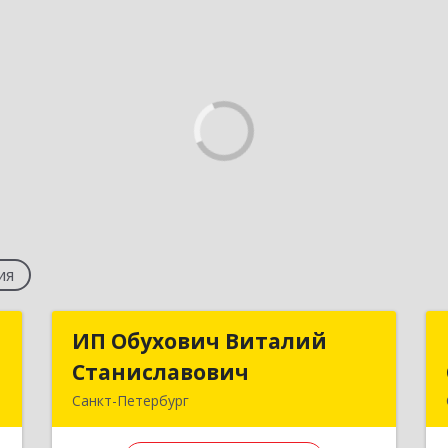
ия
Н
ИП Обухович Виталий
ИП Обухович Виталий
Станиславович
Станиславович
в
Санкт-Петербург
2
192239, Санкт-Петербург г,
Будапештская ул, дом № 43, корпус 1,