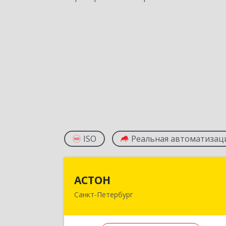
ISO
Реальная автоматизац
АСТО
АСТОН
Санкт-Петербург
196210, Санкт-Петербург г, Пилото
ул, дом № 3