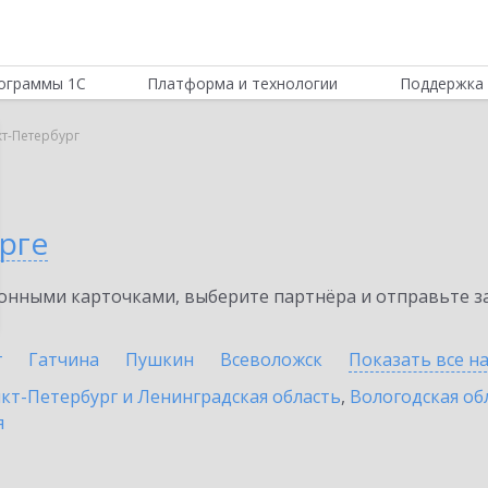
ограммы 1С
Платформа и технологии
Поддержка 
т-Петербург
рге
нными карточками, выберите партнёра и отправьте за
г
Гатчина
Пушкин
Всеволожск
Показать все н
кт-Петербург и Ленинградская область
,
Вологодская об
я