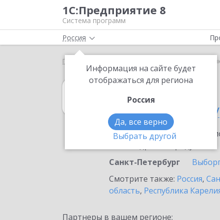
1С:Предприятие 8
Система программ
Россия
Пр
Главная
1С:MDM КОРП
Выбор партнёра
Санк
Информация на сайте будет
отображаться для региона
1С:MDM КОРП
Россия
в Санкт-Петербу
Да, все верно
Ознакомьтесь с информацио
Выбрать другой
или внедрение продукта.
Санкт-Петербург
Выбор
Смотрите также:
Россия
,
Сан
область
,
Республика Карели
Партнеры в вашем регионе: