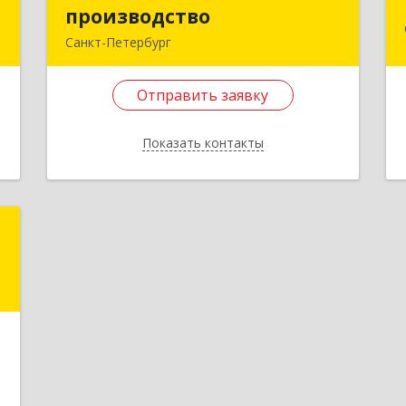
г
производство
производство
Санкт-Петербург
й
192019, Санкт-Петербург г, Смоляная
-
ул, дом № 9, литера А, пом.248
Отправить заявку
0
Подробнее
Показать контакты
е
Отправить заявку
Назад
r
й
,
7
е