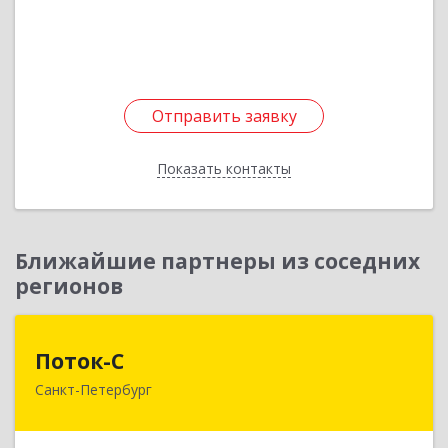
Подробнее
Отправить заявку
Отправить заявку
Показать контакты
Назад
Ближайшие партнеры из соседних
регионов
Поток-С
Поток-С
Санкт-Петербург
196240, Санкт-Петербург г, Пулковское ш, дом
№ 5, корпус 2, лит. А, кв.215