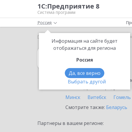
1С:Предприятие 8
Система программ
Россия
Пр
Главная
1С:MDM КОРП
Выбор партнёра
Пин
Информация на сайте будет
отображаться для региона
1С:MDM КОРП
Россия
в Пинске
Да, все верно
Ознакомьтесь с информацио
Выбрать другой
или внедрение продукта.
Минск
Витебск
Гомель
Смотрите также:
Беларусь
Партнеры в вашем регионе: