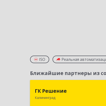
ISO
Реальная автоматизац
Ближайшие партнеры из со
ГК Решени
ГК Решение
Калининград
236038, Калининградская обл
Калининград г, Липовая аллея ул, до