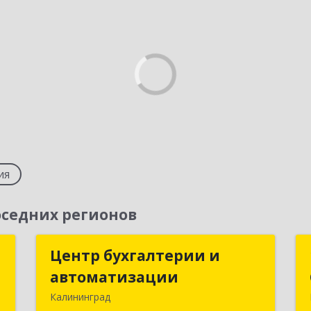
ия
седних регионов
е
Центр бухгалтерии и
Центр бухгалтерии и
автоматизации
автоматизации
,
Калининград
м
236006, Калининградская обл,