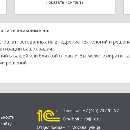
Показать контакты
Назад
атите внимание на:
стов, аттестованных на внедрение технологий и решен
атизации ваших задач.
ий в вашей или близкой отрасли. Вы можете обратитьс
ми решений.
Телефон:
+7 (495) 737-92-57
льности
Email:
site_v8@1c.ru
 сайту
Отдел продаж:
г. Москва
,
улица