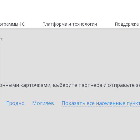
ограммы 1С
Платформа и технологии
Поддержка 
ск
нными карточками, выберите партнёра и отправьте за
Гродно
Могилев
Показать все населенные
пунк