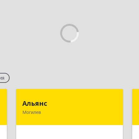
ия
ы
Альянс
Альянс
Могилев
.
Беларусь, 212030, г.Могилев,
,
ул.Ленинская, 7А
4
Подробнее