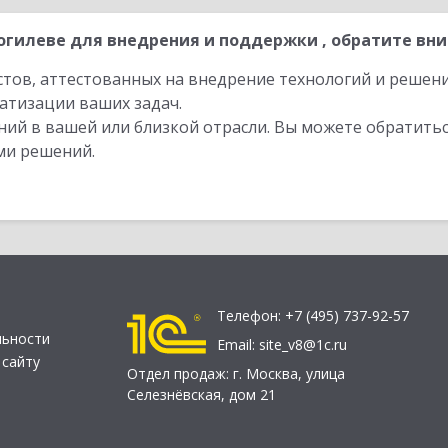
гилеве для внедрения и поддержки , обратите вни
стов, аттестованных на внедрение технологий и решен
атизации ваших задач.
ий в вашей или близкой отрасли. Вы можете обратитьс
ми решений.
Телефон:
+7 (495) 737-92-57
льности
Email:
site_v8@1c.ru
 сайту
Отдел продаж:
г. Москва
,
улица
Селезнёвская, дом 21