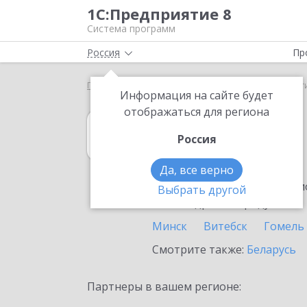
1С:Предприятие 8
Система программ
Россия
Пр
Главная
1С:MDM КОРП
Выбор партнёра
Мог
Информация на сайте будет
отображаться для региона
1С:MDM КОРП
Россия
в Могилеве
Да, все верно
Ознакомьтесь с информацио
Выбрать другой
или внедрение продукта.
Минск
Витебск
Гомель
Смотрите также:
Беларусь
Партнеры в вашем регионе: