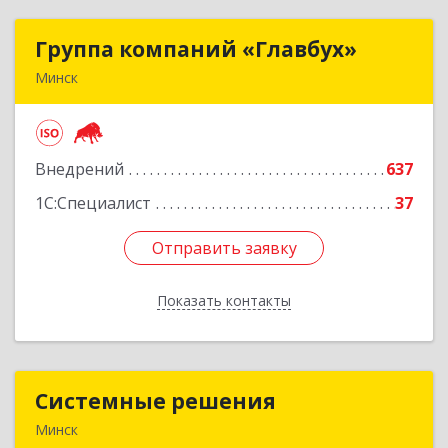
Группа компаний «Главбух»
Группа компаний «Главбух»
Минск
220073, г.Минск, ул.Скрыганова, д.6
Подробнее
Внедрений
637
1С:Специалист
37
Отправить заявку
Отправить заявку
Показать контакты
Назад
Системные решения
Системные решения
Минск