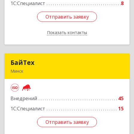
1С:Специалист
8
Отправить заявку
Отправить заявку
Показать контакты
Назад
БайТех
БайТех
Минск
220014, Республика Беларусь, г. Минск, ул.
Минина, 23А
Внедрений
45
Подробнее
1С:Специалист
15
Отправить заявку
Отправить заявку