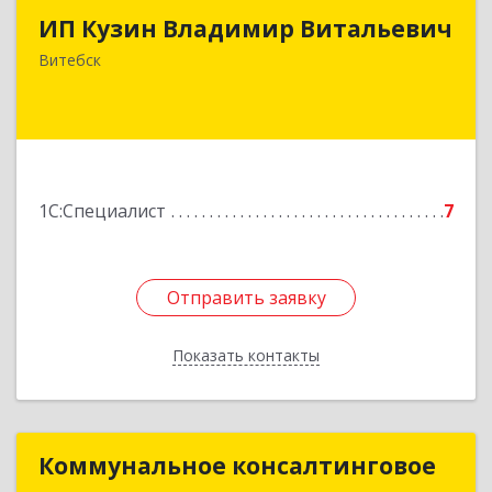
ИП Кузин Владимир Витальевич
Беларусь, 210001, г.Витебск, ул. Ильинского,
д.31, кв.77
Витебск
Подробнее
1С:Специалист
7
Отправить заявку
Отправить заявку
Показать контакты
Назад
Коммунальное консалтинговое
Коммунальное консалтинговое