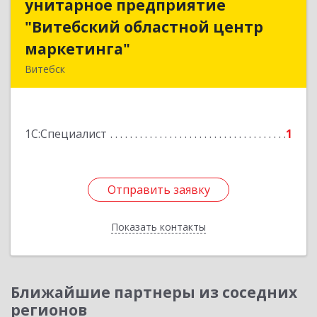
унитарное предприятие
унитарное предприятие
"Витебский областной центр
"Витебский областной центр
маркетинга"
маркетинга"
Витебск
Республика Беларусь, 210015, Витебская
область, г. Витебск, пр-д Гоголя, д. 5
1С:Специалист
1
Подробнее
Отправить заявку
Отправить заявку
Показать контакты
Назад
Ближайшие партнеры из соседних
регионов