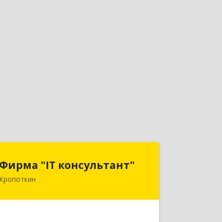
Фирма "IT консультант"
Фирма "IT консультант"
Кропоткин
352389, Краснодарский край,
Кавказский р-н, Кропоткин г,
Пушкина ул, дом № 294, оф.2,3