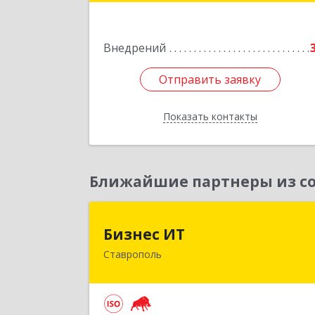
Новоалександровск г, Гайдара пер
дом № 2
Внедрений
Подробне
Отправить заявку
Отправить заявку
Показать контакты
Назад
Ближайшие партнеры из со
Бизнес И
Бизнес ИТ
Ставрополь
355035, Ставропольский край
Ставрополь г, 1 Промышленная ул
дом № 3, корпус 