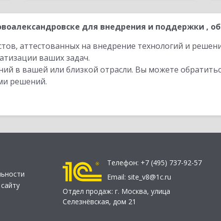
воалександровске для внедрения и поддержки , об
стов, аттестованных на внедрение технологий и решен
атизации ваших задач.
ий в вашей или близкой отрасли. Вы можете обратитьс
ми решений.
Телефон:
+7 (495) 737-92-57
льности
Email:
site_v8@1c.ru
 сайту
Отдел продаж:
г. Москва
,
улица
Селезнёвская, дом 21