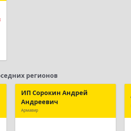
,
5
3
е
седних регионов
Т
ИП Сорокин Андрей
ИП Сорокин Андрей
Андреевич
Андреевич
,
Армавир
,
352900, Краснодарский край,
А
Армавир г, Ф.Энгельса ул, дом № 25,
кв.309