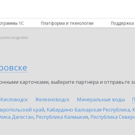
ограммы 1С
Платформа и технологии
Поддержка 
оалександровск
ровске
нными карточками, выберите партнёра и отправьте за
Кисловодск
Железноводск
Минеральные воды
П
вропольский край
,
Кабардино-Балкарская Республика
,
К
лика Дагестан
,
Республика Калмыкия
,
Республика Северн