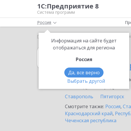
1С:Предприятие 8
Система программ
Россия
Пр
Главная
1С:MDM КОРП
Выбор партнёра
Нов
Информация на сайте будет
отображаться для региона
1С:MDM КОРП
Россия
в Новоалександ
Да, все верно
Ознакомьтесь с информацио
Выбрать другой
или внедрение продукта.
Ставрополь
Пятигорск
Смотрите также:
Россия
,
Ста
Краснодарский край
,
Респуб
Чеченская республика