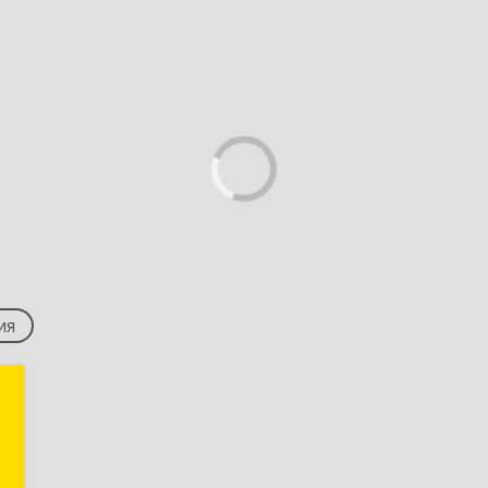
ия
а
а
,