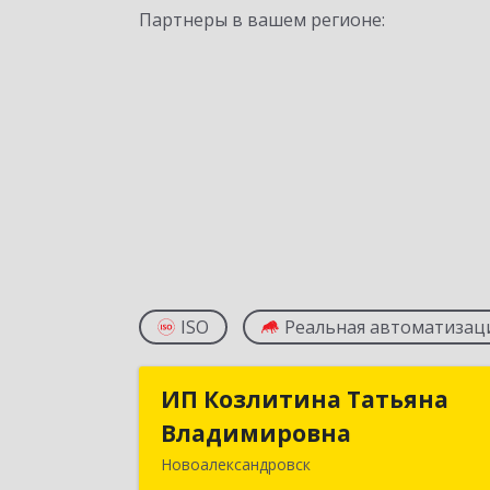
Партнеры в вашем регионе:
ISO
Реальная автоматизац
ИП Козлитина Татьяна
ИП Козлитина Татьян
Владимировна
Владимировн
Новоалександровск
356000, Ставропольский край