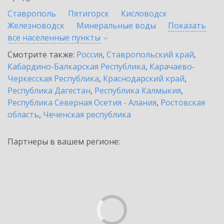
Ставрополь
Пятигорск
Кисловодск
Железноводск
Минеральные воды
Показать
все населенные
пункты
Смотрите также:
Россия
,
Ставропольский край
,
Кабардино-Балкарская Республика
,
Карачаево-
Черкесская Республика
,
Краснодарский край
,
Республика Дагестан
,
Республика Калмыкия
,
Республика Северная Осетия - Алания
,
Ростовская
область
,
Чеченская республика
Партнеры в вашем регионе: