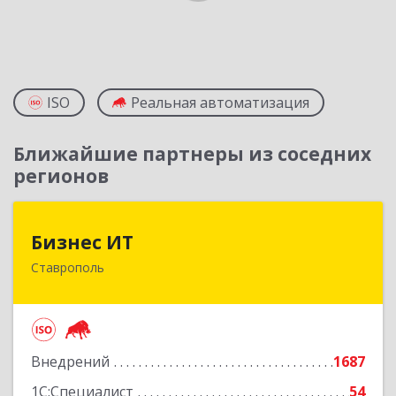
ISO
Реальная автоматизация
Ближайшие партнеры из соседних
регионов
Бизнес ИТ
Бизнес ИТ
Ставрополь
355035, Ставропольский край, Ставрополь г, 1
Промышленная ул, дом № 3, корпус А
Подробнее
Внедрений
1687
1С:Специалист
54