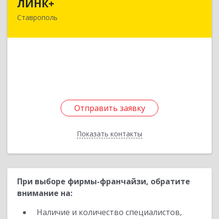
ЛИНК+
Ставрополь
355005, Ставропольский край, Ставрополь г,
Короткова ул, домовладение № 6
Подробнее
Отправить заявку
Отправить заявку
Показать контакты
Назад
При выборе фирмы-франчайзи, обратите
внимание на:
Наличие и количество специалистов,