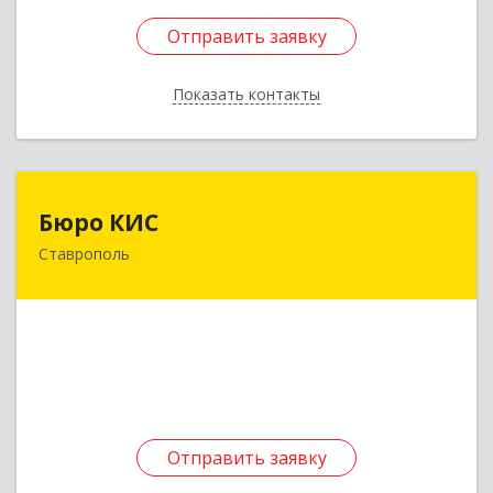
Отправить заявку
Отправить заявку
Показать контакты
Назад
Бюро КИС
Бюро КИС
Ставрополь
355000, Ставропольский край, Ставрополь г,
ДНТ Аграрник тер, дом № 237
Подробнее
Отправить заявку
Отправить заявку