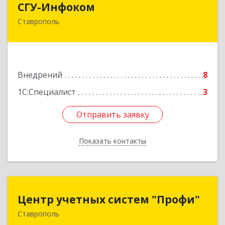
СГУ-Инфоком
Ставрополь
355035, Ставропольский край, Ставрополь г,
Суворова ул, дом № 7, пом.4
Подробнее
Внедрений
8
1С:Специалист
3
Отправить заявку
Отправить заявку
Показать контакты
Назад
Центр учетных систем "Профи"
Центр учетных систем "Профи"
Ставрополь
355012, Ставропольский край, Ставрополь г,