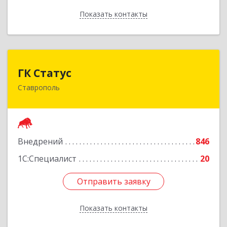
Показать контакты
Назад
ГК Статус
ГК Статус
Ставрополь
355002, Ставропольский край, Ставрополь г,
Лермонтова ул, дом № 187
Подробнее
Внедрений
846
1С:Специалист
20
Отправить заявку
Отправить заявку
Показать контакты
Назад