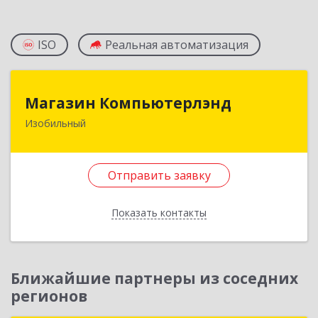
ISO
Реальная автоматизация
Магазин Компьютерлэнд
Магазин Компьютерлэнд
Изобильный
356140, Ставропольский край, Изобильный г,
Ленина ул, дом № 64
Отправить заявку
Подробнее
Отправить заявку
Показать контакты
Назад
Ближайшие партнеры из соседних
регионов