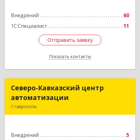
Подробнее
Внедрений
60
1С:Специалист
11
Отправить заявку
Отправить заявку
Показать контакты
Назад
Северо-Кавказский центр
Северо-Кавказский центр
автоматизации
автоматизации
Ставрополь
355037, Ставропольский край, Ставрополь г,
Доваторцев ул, дом № 30 Б, оф.214
Внедрений
5
Подробнее