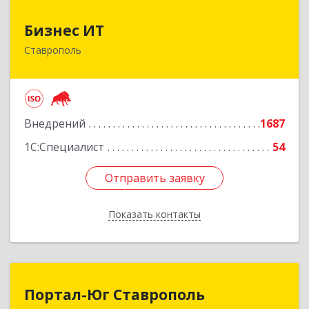
Бизнес ИТ
Бизнес ИТ
Ставрополь
355035, Ставропольский край, Ставрополь г, 1
Промышленная ул, дом № 3, корпус А
Подробнее
Внедрений
1687
1С:Специалист
54
Отправить заявку
Отправить заявку
Показать контакты
Назад
Портал-Юг Ставрополь
Портал-Юг Ставрополь