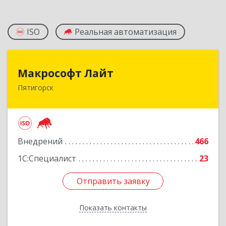
ISO
Реальная автоматизация
Макрософт Лайт
Макрософт Лайт
Пятигорск
357501, Ставропольский край, Пятигорск г,
Коста Хетагурова ул, дом № 4
Подробнее
Внедрений
466
1С:Специалист
23
Отправить заявку
Отправить заявку
Показать контакты
Назад