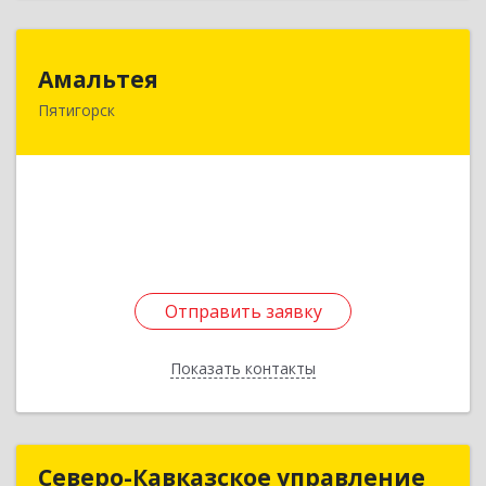
Амальтея
Амальтея
Пятигорск
357500, Ставропольский край, Пятигорск г,
Комарова ул, дом № 3Б
Подробнее
Отправить заявку
Отправить заявку
Показать контакты
Назад
Северо-Кавказское управление
Северо-Кавказское управление