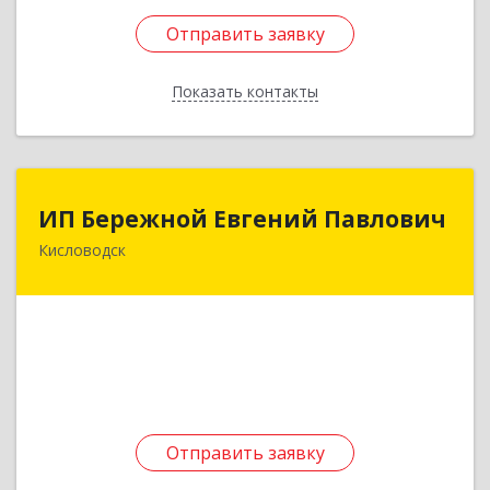
Отправить заявку
Отправить заявку
Показать контакты
Назад
ИП Бережной Евгений Павлович
ИП Бережной Евгений Павлович
Кисловодск
357748, Ставропольский край, Кисловодск г,
Главная ул, дом № 30
Подробнее
Отправить заявку
Отправить заявку