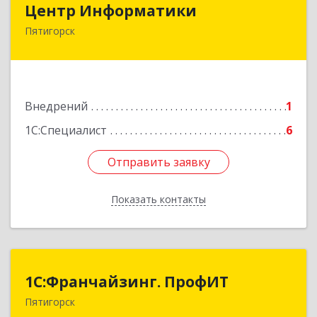
Центр Информатики
Пятигорск
357500, Ставропольский край, Пятигорск г,
Московская ул, дом № 84
Подробнее
Внедрений
1
1С:Специалист
6
Отправить заявку
Отправить заявку
Показать контакты
Назад
1С:Франчайзинг. ПрофИТ
1С:Франчайзинг. ПрофИТ
Пятигорск
357500, Ставропольский край, Пятигорск г,