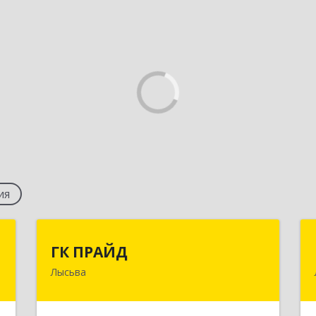
ия
с
ГК ПРАЙД
ГК ПРАЙД
Лысьва
,
618909, Пермский край, Лысьва г,
5
Репина ул, дом № 41