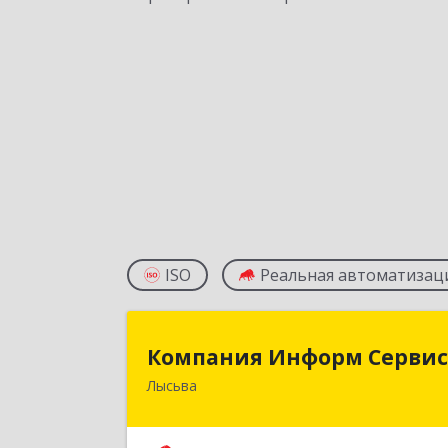
ISO
Реальная автоматизац
Компания Информ Серви
Компания Информ Сервис
Лысьва
618909, Пермский край, Лысьва г
Металлистов ул, дом № 3, оф.53