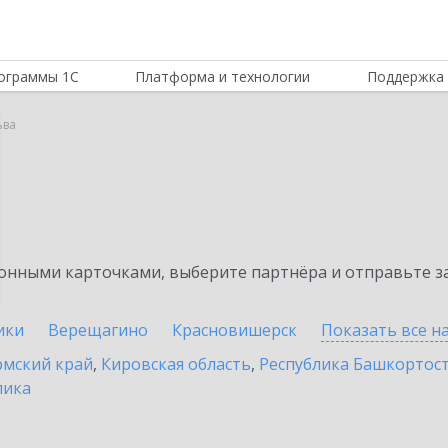
ограммы 1С
Платформа и технологии
Поддержка 
ьва
нными карточками, выберите партнёра и отправьте за
ики
Верещагино
Красновишерск
Показать все н
мский край
,
Кировская область
,
Республика Башкортос
лика