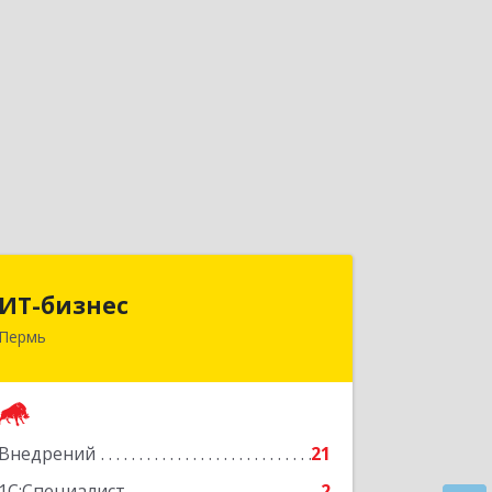
ИТ-бизнес
ИТ-бизнес
Пермь
614990, Пермский край, Пермь г,
Революции ул, дом № 13, оф.319
Подробнее
Внедрений
21
1С:Специалист
2