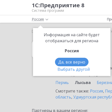
1С:Предприятие 8
Система программ
Россия
Пр
Главная
1С:MDM КОРП
Выбор партнёра
Лыс
Информация на сайте будет
отображаться для региона
1С:MDM КОРП
Россия
в Лысьве
Да, все верно
Ознакомьтесь с информацио
Выбрать другой
или внедрение продукта.
Пермь
Лысьва
Березн
Смотрите также:
Россия
,
Пер
область
,
Удмуртская респуб
Партнеры в вашем регионе: