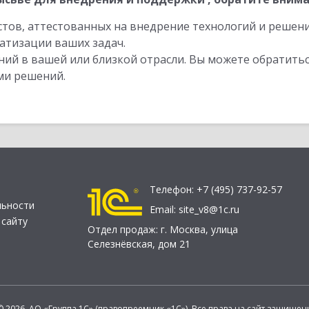
стов, аттестованных на внедрение технологий и решен
атизации ваших задач.
ий в вашей или близкой отрасли. Вы можете обратитьс
ми решений.
Телефон:
+7 (495) 737-92-57
льности
Email:
site_v8@1c.ru
 сайту
Отдел продаж:
г. Москва
,
улица
Селезнёвская, дом 21
© 2026 АО «Группа 1С» (правопреемник «1С»). Все права на сайт защищен