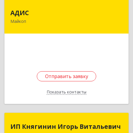
АДИС
АДИС
Майкоп
385006, Адыгея Респ, Майкоп г,
Краснооктябрьская ул, дом № 59, кв.1
Подробнее
Отправить заявку
Отправить заявку
Показать контакты
Назад
ИП Княгинин Игорь Витальевич
ИП Княгинин Игорь Витальевич