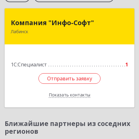
Компания "Инфо-Софт"
Компания "Инфо-Софт"
Лабинск
352500, Краснодарский край, Лабинский р-н,
Лабинск г, Константинова ул, дом № 72
Подробнее
1С:Специалист
1
Отправить заявку
Отправить заявку
Показать контакты
Назад
Ближайшие партнеры из соседних
регионов