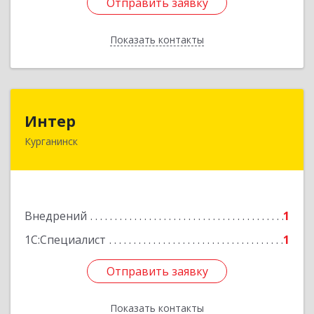
Отправить заявку
Отправить заявку
Показать контакты
Назад
Интер
Интер
Курганинск
352430, Краснодарский край, Курганинск г,
Матросова ул, дом № 151
Подробнее
Внедрений
1
1С:Специалист
1
Отправить заявку
Отправить заявку
Показать контакты
Назад