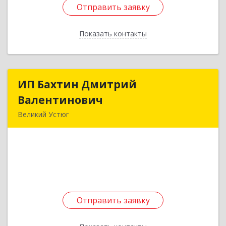
Отправить заявку
Отправить заявку
Показать контакты
Назад
ИП Бахтин Дмитрий
ИП Бахтин Дмитрий
Валентинович
Валентинович
Великий Устюг
162341, Вологодская обл, Велико-Устюгский р-
н, Красавино г, Революции ул, дом № 57
Подробнее
Отправить заявку
Отправить заявку