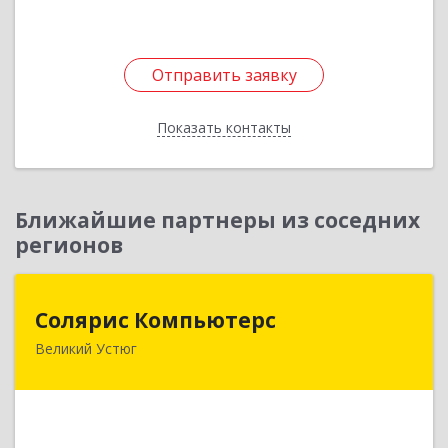
Отправить заявку
Отправить заявку
Показать контакты
Назад
Ближайшие партнеры из соседних
регионов
Солярис Компьютерс
Солярис Компьютерс
Великий Устюг
162390, Вологодская обл, Великий Устюг г,
Виноградова ул, дом № 87
Подробнее