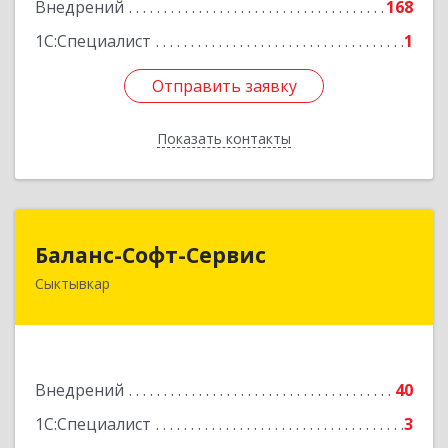
Внедрений
168
1С:Специалист
1
Отправить заявку
Отправить заявку
Показать контакты
Назад
Баланс-Софт-Сервис
Баланс-Софт-Сервис
Сыктывкар
167000, Коми Респ, Сыктывкар г, Первомайская
ул, дом № 70, оф.401
Подробнее
Внедрений
40
1С:Специалист
3