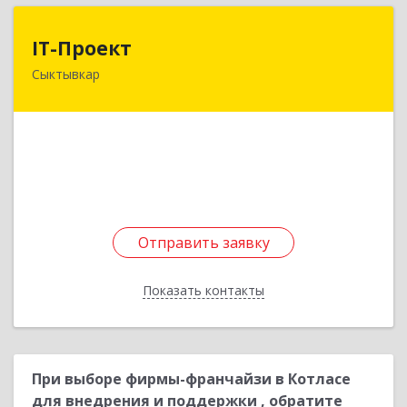
IT-Проект
IT-Проект
Сыктывкар
168220, Коми Респ, м.р-н Сыктывдинский , c.п.
Выльгорт, Выльгорт с, Вавилина ул, дом № 28б
Подробнее
Отправить заявку
Отправить заявку
Показать контакты
Назад
При выборе фирмы-франчайзи в Котласе
для внедрения и поддержки , обратите