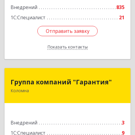
Подробнее
Внедрений
835
1С:Специалист
21
Отправить заявку
Отправить заявку
Показать контакты
Назад
Группа компаний "Гарантия"
Группа компаний "Гарантия"
Коломна
140407, Московская обл, Коломна г, Гагарина
ул, дом № 70
Подробнее
Внедрений
3
1С:Специалист
9