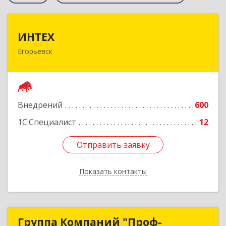
ИНТЕХ
ИНТЕХ
Егорьевск
140300, Московская обл, Егорьевск г, 5-й мкр,
дом № 10, оф.2
Подробнее
Внедрений
600
1С:Специалист
12
Отправить заявку
Отправить заявку
Показать контакты
Назад
Группа Компаний "Проф-
Группа Компаний "Проф-