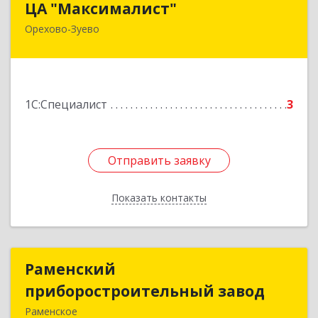
ЦА "Максималист"
Орехово-Зуево
142600, Московская обл, Орехово-Зуево г,
Ленина ул, дом № 78
Подробнее
1С:Специалист
3
Отправить заявку
Отправить заявку
Показать контакты
Назад
Раменский
Раменский
приборостроительный завод
приборостроительный завод
Раменское