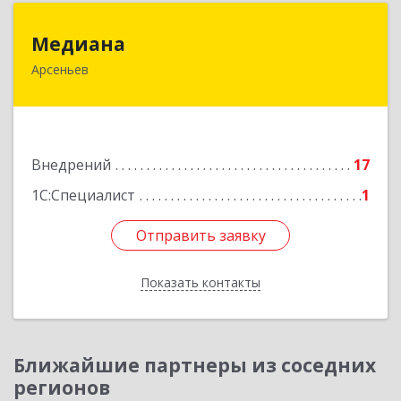
Медиана
Медиана
Арсеньев
692330, Приморский край, Арсеньев г,
Ломоносова ул, дом № 24, кв.1
Подробнее
Внедрений
17
1С:Специалист
1
Отправить заявку
Отправить заявку
Показать контакты
Назад
Ближайшие партнеры из соседних
регионов