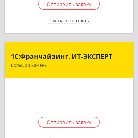
Отправить заявку
Отправить заявку
Показать контакты
Назад
1С:Франчайзинг. ИТ-ЭКСПЕРТ
1С:Франчайзинг. ИТ-ЭКСПЕРТ
Большой Камень
692806, Приморский край, Большой Камень г,
Карла Маркса ул, дом № 57, этаж 3
Подробнее
Отправить заявку
Отправить заявку