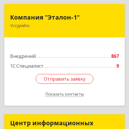
Компания "Эталон-1"
Компания "Эталон-1"
Уссурийск
692522, Приморский край, Уссурийск г,
Некрасова ул, дом № 94, кв.12
Подробнее
Внедрений
867
1С:Специалист
9
Отправить заявку
Отправить заявку
Показать контакты
Назад
Центр информационных
Центр информационных