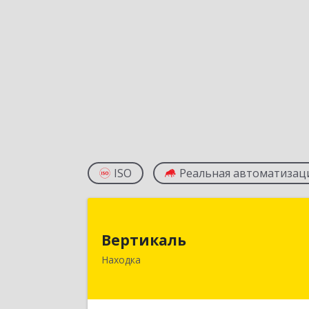
ISO
Реальная автоматизац
Вертикал
Вертикаль
692928, Приморский край, Находка г
Находка
Постышева ул, дом № 2
Подробне