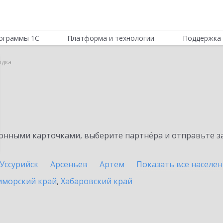
ограммы 1С
Платформа и технологии
Поддержка 
одка
нными карточками, выберите партнёра и отправьте за
Уссурийск
Арсеньев
Артем
Показать все населе
иморский край
,
Хабаровский край