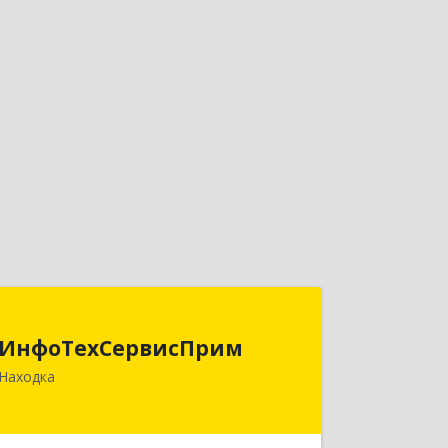
ИнфоТехСервисПрим
ИнфоТехСервисПрим
692916, Приморский край, Находка г,
Находка
Чернышевского ул, дом № 36, оф.305
Подробнее