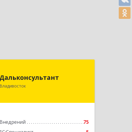
Дальконсультант
Дальконсультант
690066, Приморский край,
Владивосток
Владивосток г, Тобольская ул, дом №
11, кв.90
Подробнее
Внедрений
75