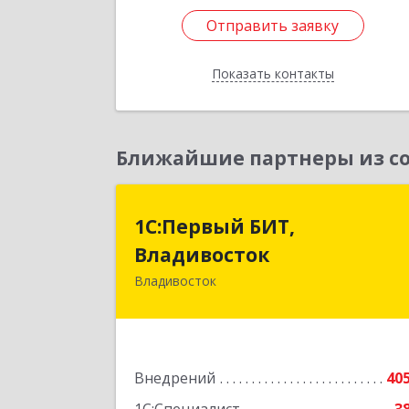
Отправить заявку
Отправить заявку
Показать контакты
Назад
Ближайшие партнеры из со
1С:Первый БИТ
1С:Первый БИТ,
Владивосто
Владивосток
Владивосток
690001, Приморский край
Владивосток г, Ковальчука ул, дом 
9б, пом.
Подробне
Внедрений
40