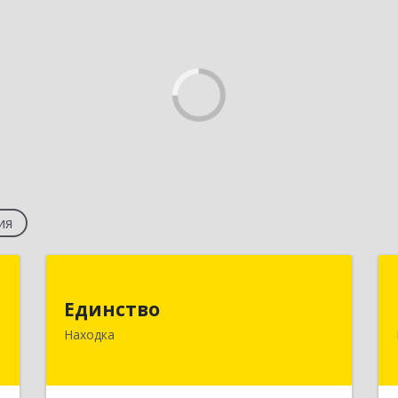
ия
ь
Единство
Единство
,
692943, Приморский край, Находка г,
Находка
7
Врангель мкр, Железнодорожная ул,
дом № 7, кв.12
е