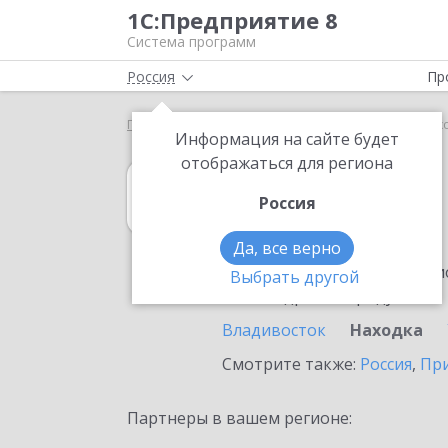
1С:Предприятие 8
Система программ
Россия
Пр
Главная
1С:MDM КОРП
Выбор партнёра
Нах
Информация на сайте будет
отображаться для региона
1С:MDM КОРП
Россия
в Находке
Да, все верно
Ознакомьтесь с информацио
Выбрать другой
или внедрение продукта.
Владивосток
Находка
Смотрите также:
Россия
,
Пр
Партнеры в вашем регионе: